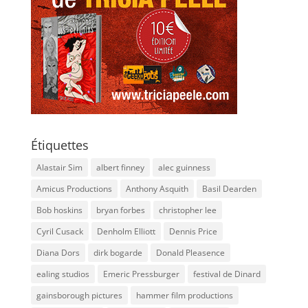
Étiquettes
Alastair Sim
albert finney
alec guinness
Amicus Productions
Anthony Asquith
Basil Dearden
Bob hoskins
bryan forbes
christopher lee
Cyril Cusack
Denholm Elliott
Dennis Price
Diana Dors
dirk bogarde
Donald Pleasence
ealing studios
Emeric Pressburger
festival de Dinard
gainsborough pictures
hammer film productions