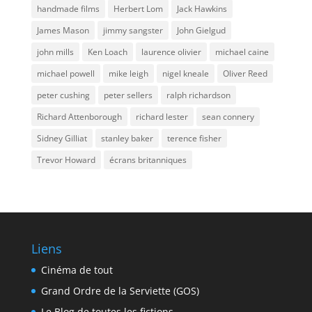
handmade films
Herbert Lom
Jack Hawkins
James Mason
jimmy sangster
John Gielgud
john mills
Ken Loach
laurence olivier
michael caine
michael powell
mike leigh
nigel kneale
Oliver Reed
peter cushing
peter sellers
ralph richardson
Richard Attenborough
richard lester
sean connery
Sidney Gilliat
stanley baker
terence fisher
Trevor Howard
écrans britanniques
Liens
Cinéma de tout
Grand Ordre de la Serviette (GOS)
Le Blog de toutes les fictions