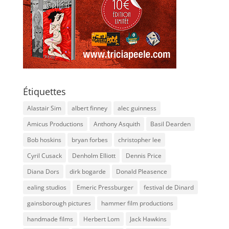
Étiquettes
Alastair Sim
albert finney
alec guinness
Amicus Productions
Anthony Asquith
Basil Dearden
Bob hoskins
bryan forbes
christopher lee
Cyril Cusack
Denholm Elliott
Dennis Price
Diana Dors
dirk bogarde
Donald Pleasence
ealing studios
Emeric Pressburger
festival de Dinard
gainsborough pictures
hammer film productions
handmade films
Herbert Lom
Jack Hawkins