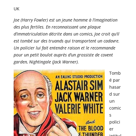
UK
Joe (Harry Fowler) est un jeune homme à l’imagination
des plus fertiles. En reconnaissant une plaque
d’immatriculation décrite dans un comics, Joe croit qu’il
est tombé sur des truands qui transportent un cadavre.
Un policier lui fait entendre raison et le recommande
pour un petit boulot auprès d’un grossiste de covent
garden, Nightingale (Jack Warner).
Tomb
é par
hasar
d sur
un
comic
s
polici
er
intitul