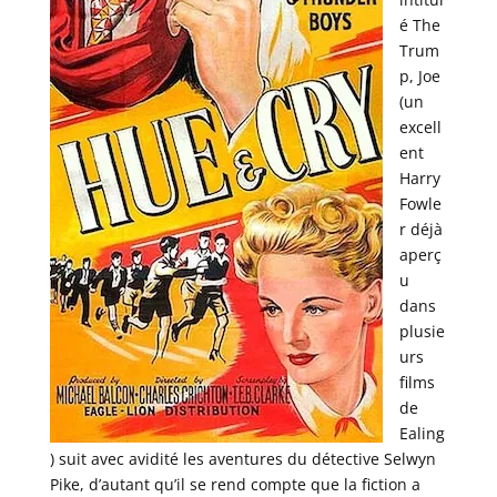
é The
Trum
p, Joe
(un
excell
ent
Harry
Fowle
r déjà
aperç
u
dans
plusie
urs
films
de
Ealing
) suit avec avidité les aventures du détective Selwyn
Pike, d’autant qu’il se rend compte que la fiction a