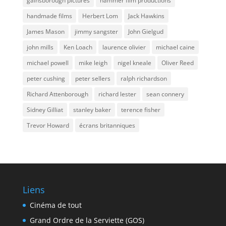
gainsborough pictures
hammer film productions
handmade films
Herbert Lom
Jack Hawkins
James Mason
jimmy sangster
John Gielgud
john mills
Ken Loach
laurence olivier
michael caine
michael powell
mike leigh
nigel kneale
Oliver Reed
peter cushing
peter sellers
ralph richardson
Richard Attenborough
richard lester
sean connery
Sidney Gilliat
stanley baker
terence fisher
Trevor Howard
écrans britanniques
Liens
Cinéma de tout
Grand Ordre de la Serviette (GOS)