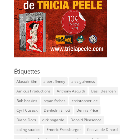
Étiquettes
Alastair Sim
albert finney
alec guinness
Amicus Productions
Anthony Asquith
Basil Dearden
Bob hoskins
bryan forbes
christopher lee
Cyril Cusack
Denholm Elliott
Dennis Price
Diana Dors
dirk bogarde
Donald Pleasence
ealing studios
Emeric Pressburger
festival de Dinard