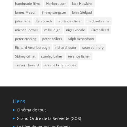
handmade films
Herbert Lom
Jack Hawkins
James Mason
jimmy sangster
John Gielgud
john mills
Ken Loach
laurence olivier
michael caine
michael powell
mike leigh
nigel kneale
Oliver Reed
peter cushing
peter sellers
ralph richardson
Richard Attenborough
richard lester
sean connery
Sidney Gilliat
stanley baker
terence fisher
Trevor Howard
écrans britanniques
Liens
Cinéma de tout
Grand Ordre de la Serviette (GOS)
Le Blog de toutes les fictions