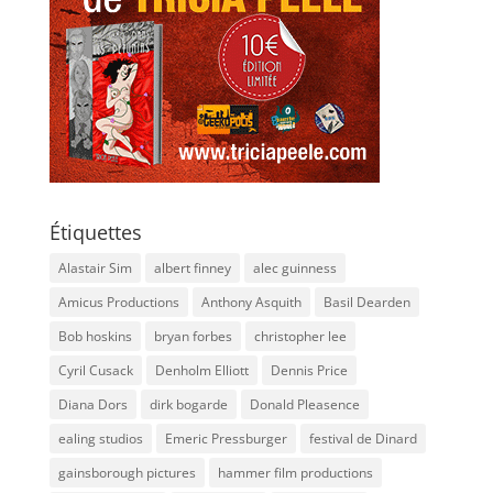
Étiquettes
Alastair Sim
albert finney
alec guinness
Amicus Productions
Anthony Asquith
Basil Dearden
Bob hoskins
bryan forbes
christopher lee
Cyril Cusack
Denholm Elliott
Dennis Price
Diana Dors
dirk bogarde
Donald Pleasence
ealing studios
Emeric Pressburger
festival de Dinard
gainsborough pictures
hammer film productions