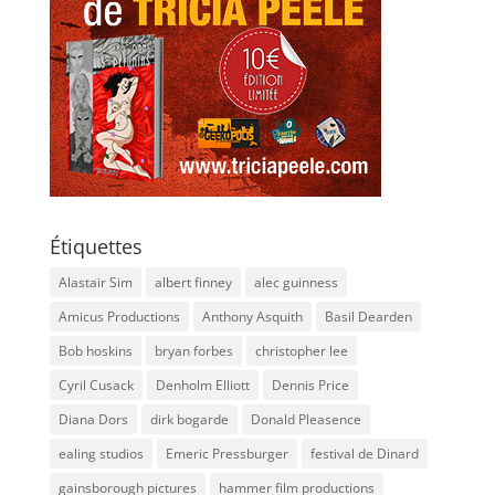
Étiquettes
Alastair Sim
albert finney
alec guinness
Amicus Productions
Anthony Asquith
Basil Dearden
Bob hoskins
bryan forbes
christopher lee
Cyril Cusack
Denholm Elliott
Dennis Price
Diana Dors
dirk bogarde
Donald Pleasence
ealing studios
Emeric Pressburger
festival de Dinard
gainsborough pictures
hammer film productions