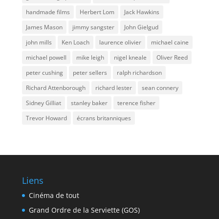
handmade films
Herbert Lom
Jack Hawkins
James Mason
jimmy sangster
John Gielgud
john mills
Ken Loach
laurence olivier
michael caine
michael powell
mike leigh
nigel kneale
Oliver Reed
peter cushing
peter sellers
ralph richardson
Richard Attenborough
richard lester
sean connery
Sidney Gilliat
stanley baker
terence fisher
Trevor Howard
écrans britanniques
Liens
Cinéma de tout
Grand Ordre de la Serviette (GOS)