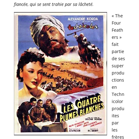
fiancée, qui se sent trahie par sa lâcheté.
« The
Four
Feath
ers »
fait
partie
de ses
super
produ
ctions
en
Techn
icolor
produ
ites
par
les
frères