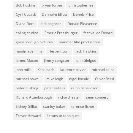
Bob hoskins
bryan forbes
christopher lee
Cyril Cusack
Denholm Elliott
Dennis Price
Diana Dors
dirk bogarde
Donald Pleasence
ealing studios
Emeric Pressburger
festival de Dinard
gainsborough pictures
hammer film productions
handmade films
Herbert Lom
Jack Hawkins
James Mason
jimmy sangster
John Gielgud
john mills
Ken Loach
laurence olivier
michael caine
michael powell
mike leigh
nigel kneale
Oliver Reed
peter cushing
peter sellers
ralph richardson
Richard Attenborough
richard lester
sean connery
Sidney Gilliat
stanley baker
terence fisher
Trevor Howard
écrans britanniques