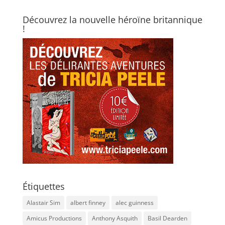
Découvrez la nouvelle héroïne britannique
!
Étiquettes
Alastair Sim
albert finney
alec guinness
Amicus Productions
Anthony Asquith
Basil Dearden