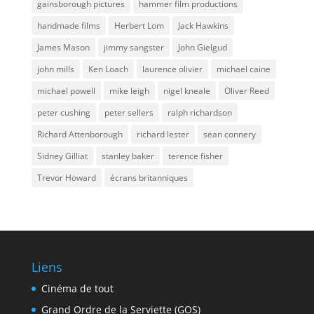
gainsborough pictures
hammer film productions
handmade films
Herbert Lom
Jack Hawkins
James Mason
jimmy sangster
John Gielgud
john mills
Ken Loach
laurence olivier
michael caine
michael powell
mike leigh
nigel kneale
Oliver Reed
peter cushing
peter sellers
ralph richardson
Richard Attenborough
richard lester
sean connery
Sidney Gilliat
stanley baker
terence fisher
Trevor Howard
écrans britanniques
Liens
Cinéma de tout
Grand Ordre de la Serviette (GOS)