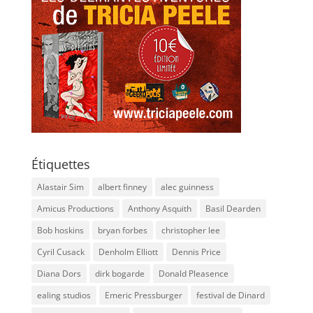
Étiquettes
Alastair Sim
albert finney
alec guinness
Amicus Productions
Anthony Asquith
Basil Dearden
Bob hoskins
bryan forbes
christopher lee
Cyril Cusack
Denholm Elliott
Dennis Price
Diana Dors
dirk bogarde
Donald Pleasence
ealing studios
Emeric Pressburger
festival de Dinard