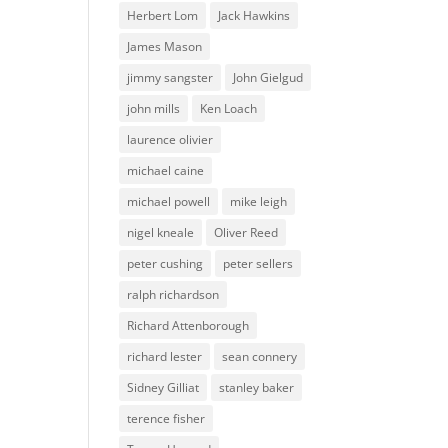
Herbert Lom
Jack Hawkins
James Mason
jimmy sangster
John Gielgud
john mills
Ken Loach
laurence olivier
michael caine
michael powell
mike leigh
nigel kneale
Oliver Reed
peter cushing
peter sellers
ralph richardson
Richard Attenborough
richard lester
sean connery
Sidney Gilliat
stanley baker
terence fisher