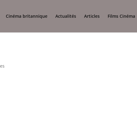
Cinéma britannique
Actualités
Articles
Films Cinéma
es