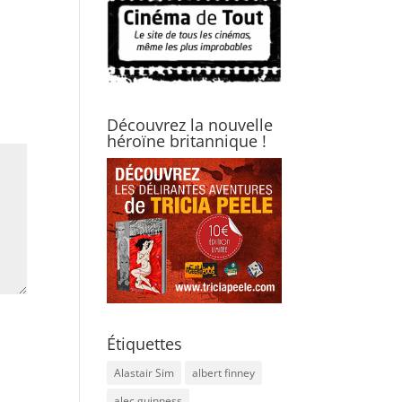
Découvrez la nouvelle
héroïne britannique !
Étiquettes
Alastair Sim
albert finney
alec guinness