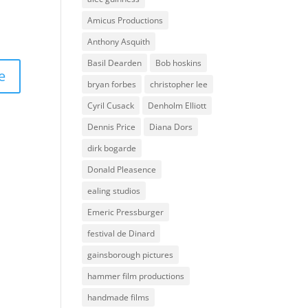
Amicus Productions
Anthony Asquith
Basil Dearden
Bob hoskins
bryan forbes
christopher lee
Cyril Cusack
Denholm Elliott
Dennis Price
Diana Dors
dirk bogarde
Donald Pleasence
ealing studios
Emeric Pressburger
festival de Dinard
gainsborough pictures
hammer film productions
handmade films