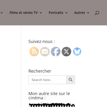
Films et séries TV
Portraits
Autres
Suivez-nous :
Rechercher
Search Button
Search
for:
Mon autre site sur le
cinéma :