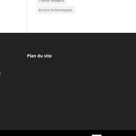
Trevor Howard
écrans britanniques
Plan du site