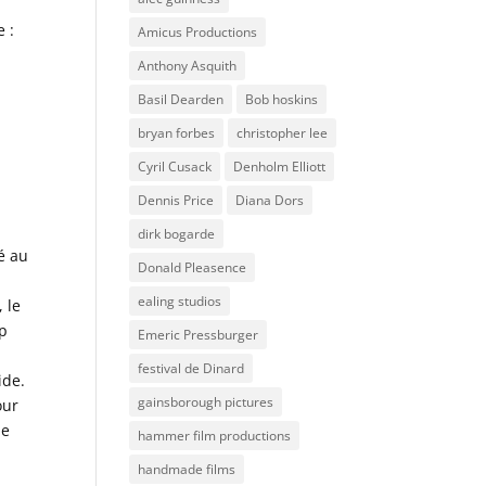
 :
Amicus Productions
Anthony Asquith
Basil Dearden
Bob hoskins
bryan forbes
christopher lee
Cyril Cusack
Denholm Elliott
Dennis Price
Diana Dors
dirk bogarde
é au
Donald Pleasence
ealing studios
 le
op
Emeric Pressburger
t
festival de Dinard
ide.
gainsborough pictures
our
le
hammer film productions
handmade films