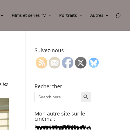
Films et séries TV
Portraits
Autres
Suivez-nous :
, les
Rechercher
Search Button
Search
for:
Mon autre site sur le
cinéma :