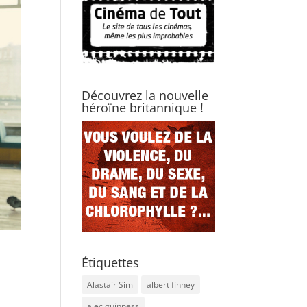
Découvrez la nouvelle
héroïne britannique !
Étiquettes
Alastair Sim
albert finney
alec guinness