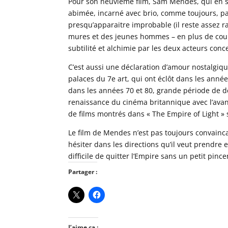
Pour son neuvième film, Sam Mendes, qui en s
abimée, incarné avec brio, comme toujours, pa
presqu’apparaitre improbable (il reste assez r
mures et des jeunes hommes – en plus de coul
subtilité et alchimie par les deux acteurs con
C’est aussi une déclaration d’amour nostalgiqu
palaces du 7e art, qui ont éclôt dans les an
dans les années 70 et 80, grande période de dé
renaissance du cinéma britannique avec l’avan
de films montrés dans « The Empire of Light » s
Le film de Mendes n’est pas toujours convainca
hésiter dans les directions qu’il veut prendre 
difficile de quitter l’Empire sans un petit pin
Partager :
J’aime ça :