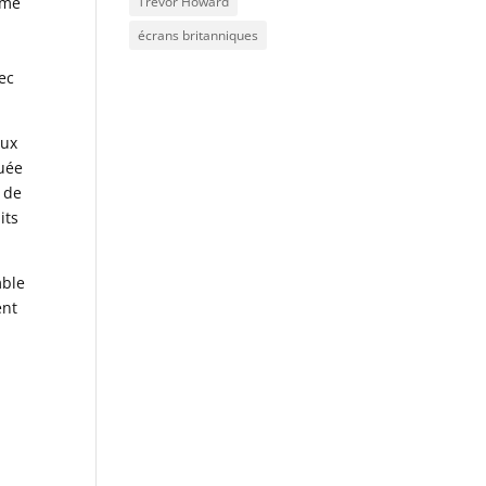
mme
Trevor Howard
écrans britanniques
ec
aux
quée
r de
its
mble
ent