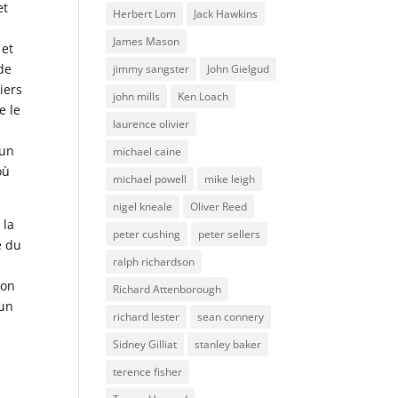
et
Herbert Lom
Jack Hawkins
James Mason
 et
 de
jimmy sangster
John Gielgud
iers
john mills
Ken Loach
e le
laurence olivier
’un
michael caine
où
michael powell
mike leigh
nigel kneale
Oliver Reed
 la
peter cushing
peter sellers
e du
ralph richardson
son
Richard Attenborough
’un
richard lester
sean connery
Sidney Gilliat
stanley baker
terence fisher