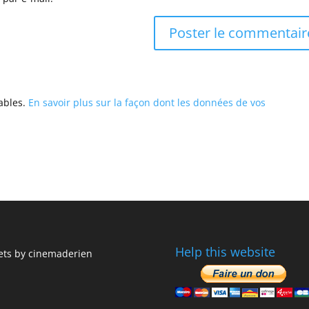
rables.
En savoir plus sur la façon dont les données de vos
Help this website
ts by cinemaderien