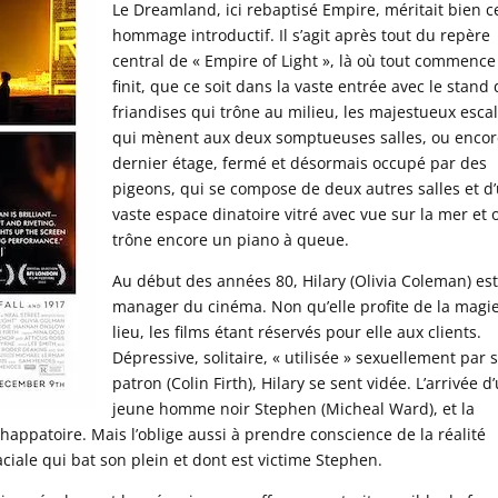
Le Dreamland, ici rebaptisé Empire, méritait bien c
hommage introductif. Il s’agit après tout du repère
central de « Empire of Light », là où tout commence
finit, que ce soit dans la vaste entrée avec le stand
friandises qui trône au milieu, les majestueux escal
qui mènent aux deux somptueuses salles, ou encor
dernier étage, fermé et désormais occupé par des
pigeons, qui se compose de deux autres salles et d
vaste espace dinatoire vitré avec vue sur la mer et 
trône encore un piano à queue.
Au début des années 80, Hilary (Olivia Coleman) est
manager du cinéma. Non qu’elle profite de la magi
lieu, les films étant réservés pour elle aux clients.
Dépressive, solitaire, « utilisée » sexuellement par 
patron (Colin Firth), Hilary se sent vidée. L’arrivée d
jeune homme noir Stephen (Micheal Ward), et la
chappatoire. Mais l’oblige aussi à prendre conscience de la réalité
aciale qui bat son plein et dont est victime Stephen.