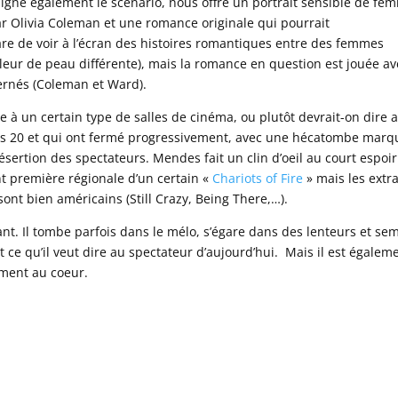
igne également le scénario, nous offre un portrait sensible de fe
r Olivia Coleman et une romance originale qui pourrait
are de voir à l’écran des histoires romantiques entre des femmes
eur de peau différente), mais la romance en question est jouée av
cernés (Coleman et Ward).
e à un certain type de salles de cinéma, ou plutôt devrait-on dire 
nées 20 et qui ont fermé progressivement, avec une hécatombe mar
sertion des spectateurs. Mendes fait un clin d’oeil au court espoi
t première régionale d’un certain «
Chariots of Fire
» mais les extra
ont bien américains (Still Crazy, Being There,…).
nt. Il tombe parfois dans le mélo, s’égare dans des lenteurs et se
et ce qu’il veut dire au spectateur d’aujourd’hui. Mais il est égalem
cement au coeur.