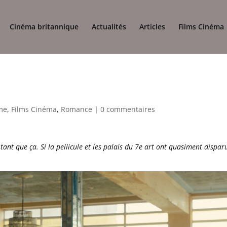
Cinéma britannique
Actualités
Articles
Films Cinéma
me
,
Films Cinéma
,
Romance
|
0 commentaires
ant que ça. Si la pellicule et les palais du 7e art ont quasiment disparu