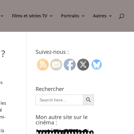
Films et séries TV
Portraits
Autres
 ?
Suivez-nous :
es
Rechercher
Search Button
Search
for:
 les
dé
Mon autre site sur le
mi-
cinéma :
 là