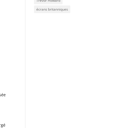
Trevor Howard
écrans britanniques
s
isée
rgé