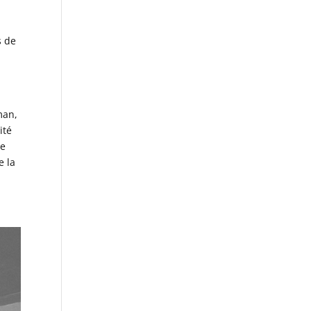
s de
man,
ité
he
e la