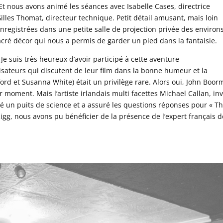
. Et nous avons animé les séances avec Isabelle Cases, directrice
 Gilles Thomat, directeur technique. Petit détail amusant, mais loin
enregistrées dans une petite salle de projection privée des environ
acré décor qui nous a permis de garder un pied dans la fantaisie.
? Je suis très heureux d’avoir participé à cette aventure
lisateurs qui discutent de leur film dans la bonne humeur et la
rd et Susanna White) était un privilège rare. Alors oui, John Boor
r moment. Mais l’artiste irlandais multi facettes Michael Callan, inv
 un puits de science et a assuré les questions réponses pour « T
Rigg, nous avons pu bénéficier de la présence de l’expert français d