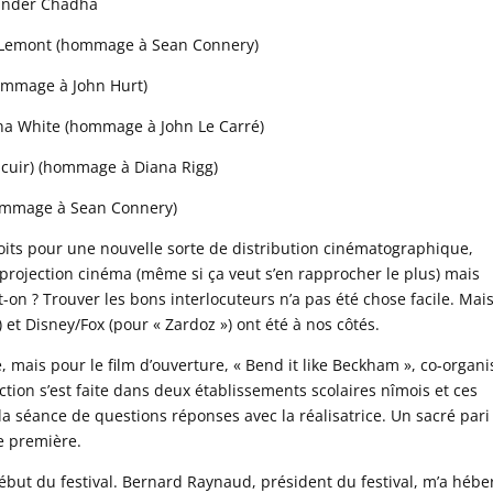
urinder Chadha
hn Lemont (hommage à Sean Connery)
hommage à John Hurt)
anna White (hommage à John Le Carré)
 cuir) (hommage à Diana Rigg)
hommage à Sean Connery)
droits pour une nouvelle sorte de distribution cinématographique,
e projection cinéma (même si ça veut s’en rapprocher le plus) mais
-on ? Trouver les bons interlocuteurs n’a pas été chose facile. Mai
et Disney/Fox (pour « Zardoz ») ont été à nos côtés.
e, mais pour le film d’ouverture, « Bend it like Beckham », co-organ
ction s’est faite dans deux établissements scolaires nîmois et ces
la séance de questions réponses avec la réalisatrice. Un sacré pari
e première.
but du festival. Bernard Raynaud, président du festival, m’a hébe