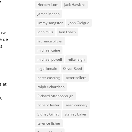
e
Herbert Lom
Jack Hawkins
James Mason
jimmy sangster
John Gielgud
john mills
Ken Loach
pose
e de
laurence olivier
s,
michael caine
michael powell
mike leigh
nigel kneale
Oliver Reed
peter cushing
peter sellers
s et
ralph richardson
Richard Attenborough
a,
a
richard lester
sean connery
Sidney Gilliat
stanley baker
terence fisher