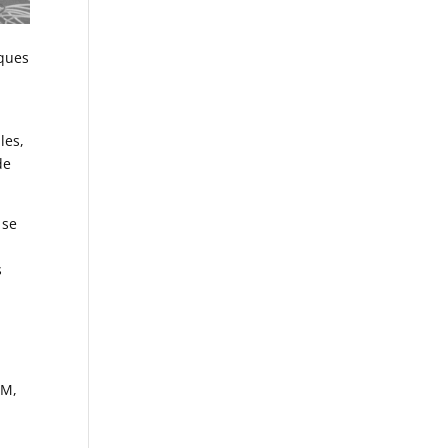
lques
les,
de
 se
s
GM,