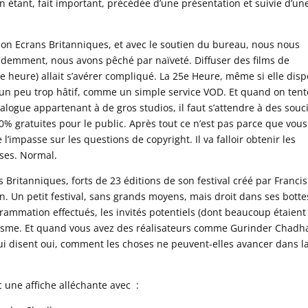
on étant, fait important, précédée d’une présentation et suivie d’un
ion Ecrans Britanniques, et avec le soutien du bureau, nous nous
idemment, nous avons pêché par naïveté. Diffuser des films de
e heure) allait s’avérer compliqué. La 25e Heure, même si elle dis
t un peu trop hâtif, comme un simple service VOD. Et quand on tent
ogue appartenant à de gros studios, il faut s’attendre à des souci
% gratuites pour le public. Après tout ce n’est pas parce que vous
 l’impasse sur les questions de copyright. Il va falloir obtenir les
nses. Normal.
s Britanniques, forts de 23 éditions de son festival créé par Francis
n. Un petit festival, sans grands moyens, mais droit dans ses botte
rammation effectués, les invités potentiels (dont beaucoup étaient
iasme. Et quand vous avez des réalisateurs comme Gurinder Chadh
i disent oui, comment les choses ne peuvent-elles avancer dans l
une affiche alléchante avec :