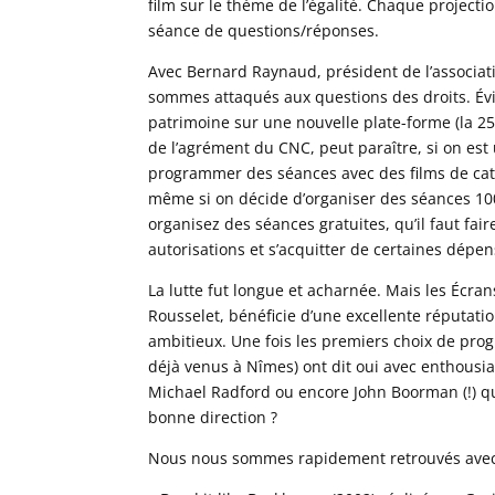
film sur le thème de l’égalité. Chaque projecti
séance de questions/réponses.
Avec Bernard Raynaud, président de l’associat
sommes attaqués aux questions des droits. Év
patrimoine sur une nouvelle plate-forme (la 25
de l’agrément du CNC, peut paraître, si on es
programmer des séances avec des films de catal
même si on décide d’organiser des séances 100
organisez des séances gratuites, qu’il faut faire
autorisations et s’acquitter de certaines dépe
La lutte fut longue et acharnée. Mais les Écran
Rousselet, bénéficie d’une excellente réputatio
ambitieux. Une fois les premiers choix de prog
déjà venus à Nîmes) ont dit oui avec enthous
Michael Radford ou encore John Boorman (!) qu
bonne direction ?
Nous nous sommes rapidement retrouvés avec 