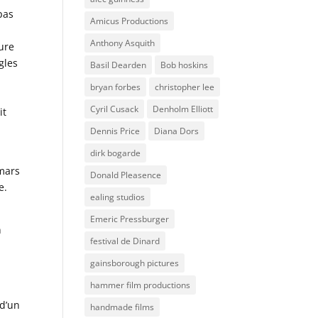
pas
Amicus Productions
Anthony Asquith
ure
gles
Basil Dearden
Bob hoskins
bryan forbes
christopher lee
Cyril Cusack
Denholm Elliott
it
Dennis Price
Diana Dors
dirk bogarde
mars
Donald Pleasence
e.
ealing studios
Emeric Pressburger
n
festival de Dinard
gainsborough pictures
hammer film productions
 d’un
handmade films