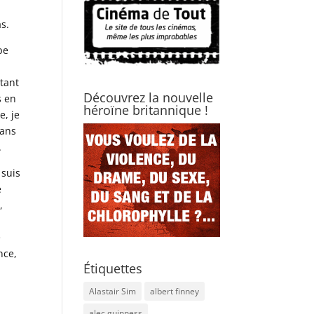
s.
pe
 tant
Découvrez la nouvelle
s en
héroïne britannique !
e, je
dans
.
 suis
e
,
e
nce,
Étiquettes
Alastair Sim
albert finney
alec guinness