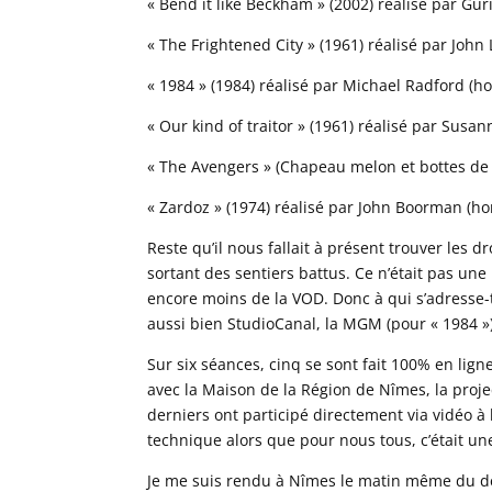
« Bend it like Beckham » (2002) réalisé par G
« The Frightened City » (1961) réalisé par Jo
« 1984 » (1984) réalisé par Michael Radford (
« Our kind of traitor » (1961) réalisé par Sus
« The Avengers » (Chapeau melon et bottes de
« Zardoz » (1974) réalisé par John Boorman (
Reste qu’il nous fallait à présent trouver les 
sortant des sentiers battus. Ce n’était pas un
encore moins de la VOD. Donc à qui s’adresse-t
aussi bien StudioCanal, la MGM (pour « 1984 ») 
Sur six séances, cinq se sont fait 100% en lign
avec la Maison de la Région de Nîmes, la proje
derniers ont participé directement via vidéo à 
technique alors que pour nous tous, c’était un
Je me suis rendu à Nîmes le matin même du dé