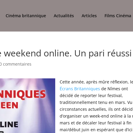
Cinéma britannique
Actualités
Articles
Films Cinéma
e weekend online. Un pari réussi
0 commentaires
Cette année, après mûre réflexion, l
Écrans Britanniques
de Nîmes ont
décidé de reporter leur festival,
traditionnellement tenu en mars. Vu
circonstances actuelles, ils ont déci
d’organiser un week-end online à la 
mars et de décaler leur festival à fin
mai/début juin en espérant que d’ici