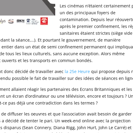
Les cinémas n’étaient certainement 
un des principaux foyers de
contamination. Depuis leur réouvert
après le premier confinement, les rè
sanitaires étaient strictes (siège vide
dant la séance,…). Et pourtant le gouvernement, de manière
s entier dans un état de semi confinement permanent qui impliqua
e tous les lieux culturels, sans aucune exception. Alors même
t ouverts et les transports en commun bondés.
nt donc décidé de travailler avec
la 25e Heure
qui propose depuis 
rendu possible le fait de travailler sur des idées de séances en lign
ent allaient réagir les partenaires des Ecrans Britanniques et les
ant un écran d’ordinateur ou une télévision, encore et toujours ? U
it-ce pas déjà une contradiction dans les termes ?
r de diffuser les oeuvres et que l’association avait besoin de garder
 a décidé de tenter le pari. Un week-end online avec la projection
disparus (Sean Connery, Diana Rigg, John Hurt, John Le Carré) et