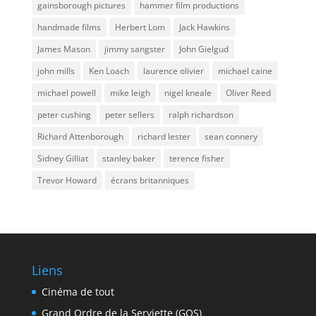
gainsborough pictures
hammer film productions
handmade films
Herbert Lom
Jack Hawkins
James Mason
jimmy sangster
John Gielgud
john mills
Ken Loach
laurence olivier
michael caine
michael powell
mike leigh
nigel kneale
Oliver Reed
peter cushing
peter sellers
ralph richardson
Richard Attenborough
richard lester
sean connery
Sidney Gilliat
stanley baker
terence fisher
Trevor Howard
écrans britanniques
Liens
Cinéma de tout
Grand Ordre de la Serviette (GOS)