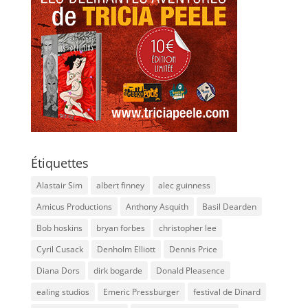
Étiquettes
Alastair Sim
albert finney
alec guinness
Amicus Productions
Anthony Asquith
Basil Dearden
Bob hoskins
bryan forbes
christopher lee
Cyril Cusack
Denholm Elliott
Dennis Price
Diana Dors
dirk bogarde
Donald Pleasence
ealing studios
Emeric Pressburger
festival de Dinard