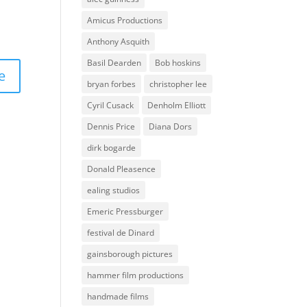
Amicus Productions
Anthony Asquith
Basil Dearden
Bob hoskins
bryan forbes
christopher lee
Cyril Cusack
Denholm Elliott
Dennis Price
Diana Dors
dirk bogarde
Donald Pleasence
ealing studios
Emeric Pressburger
festival de Dinard
gainsborough pictures
hammer film productions
handmade films