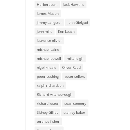
Herbert Lom
Jack Hawkins
James Mason
jimmy sangster
John Gielgud
john mills
Ken Loach
laurence olivier
michael caine
michael powell
mike leigh
nigel kneale
Oliver Reed
peter cushing
peter sellers
ralph richardson
Richard Attenborough
richard lester
sean connery
Sidney Gilliat
stanley baker
terence fisher