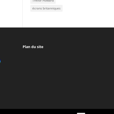
Trevor Howard
écrans britanniques
Plan du site