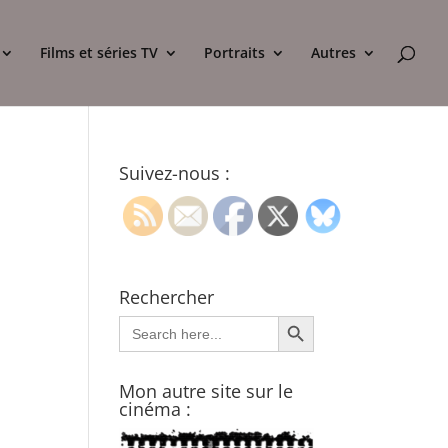
Films et séries TV
Portraits
Autres
Suivez-nous :
Rechercher
Search Button
Search
for:
Mon autre site sur le
cinéma :