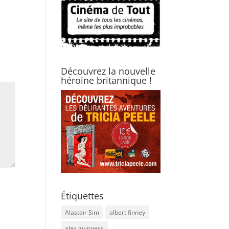
Découvrez la nouvelle
héroïne britannique !
Étiquettes
Alastair Sim
albert finney
alec guinness