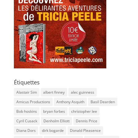
Étiquettes
Alastair Sim
albert finney
alec guinness
Amicus Productions
Anthony Asquith
Basil Dearden
Bob hoskins
bryan forbes
christopher lee
Cyril Cusack
Denholm Elliott
Dennis Price
Diana Dors
dirk bogarde
Donald Pleasence