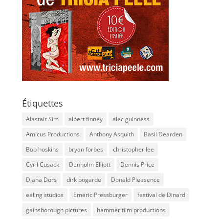
Étiquettes
Alastair Sim
albert finney
alec guinness
Amicus Productions
Anthony Asquith
Basil Dearden
Bob hoskins
bryan forbes
christopher lee
Cyril Cusack
Denholm Elliott
Dennis Price
Diana Dors
dirk bogarde
Donald Pleasence
ealing studios
Emeric Pressburger
festival de Dinard
gainsborough pictures
hammer film productions