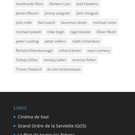
handmade films
Herbert Lom
Jack Hawkins
James Mason
jimmy sangster
John Gielgud
john mills
Ken Loach
laurence olivier
michael caine
michael powell
mike leigh
nigel kneale
Oliver Reed
peter cushing
peter sellers
ralph richardson
Richard Attenborough
richard lester
sean connery
Sidney Gilliat
stanley baker
terence fisher
Trevor Howard
écrans britanniques
Liens
Cinéma de tout
Grand Ordre de la Serviette (GOS)
Le Blog de toutes les fictions