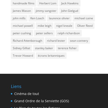
handmade films
Herbert Lom
Jack Hawkins
James Mason
jimmy sangster
John Gielgud
john mills
Ken Loach
laurence olivier
michael caine
michael powell
mike leigh
nigel kneale
Oliver Reed
peter cushing
peter sellers
ralph richardson
Richard Attenborough
richard lester
sean connery
Sidney Gilliat
stanley baker
terence fisher
Trevor Howard
écrans britanniques
Liens
Cinéma de tout
Grand Ordre de la Serviette (GOS)