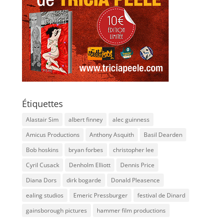
Étiquettes
Alastair Sim
albert finney
alec guinness
Amicus Productions
Anthony Asquith
Basil Dearden
Bob hoskins
bryan forbes
christopher lee
Cyril Cusack
Denholm Elliott
Dennis Price
Diana Dors
dirk bogarde
Donald Pleasence
ealing studios
Emeric Pressburger
festival de Dinard
gainsborough pictures
hammer film productions