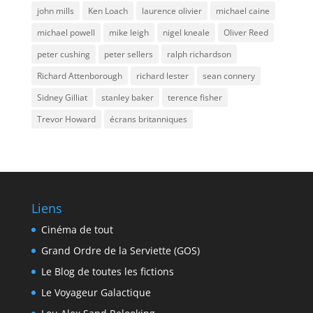
john mills
Ken Loach
laurence olivier
michael caine
michael powell
mike leigh
nigel kneale
Oliver Reed
peter cushing
peter sellers
ralph richardson
Richard Attenborough
richard lester
sean connery
Sidney Gilliat
stanley baker
terence fisher
Trevor Howard
écrans britanniques
Liens
Cinéma de tout
Grand Ordre de la Serviette (GOS)
Le Blog de toutes les fictions
Le Voyageur Galactique