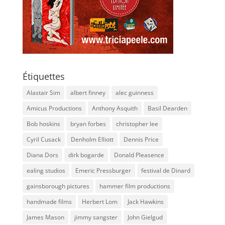
Étiquettes
Alastair Sim
albert finney
alec guinness
Amicus Productions
Anthony Asquith
Basil Dearden
Bob hoskins
bryan forbes
christopher lee
Cyril Cusack
Denholm Elliott
Dennis Price
Diana Dors
dirk bogarde
Donald Pleasence
ealing studios
Emeric Pressburger
festival de Dinard
gainsborough pictures
hammer film productions
handmade films
Herbert Lom
Jack Hawkins
James Mason
jimmy sangster
John Gielgud