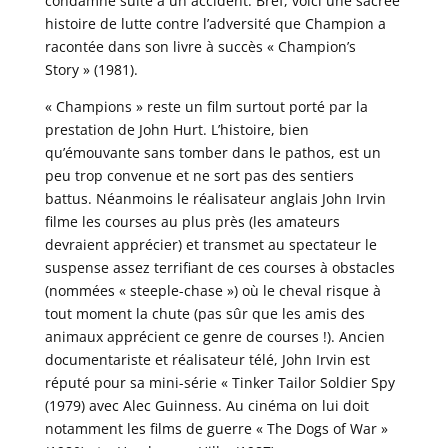
condamné suite à un accident. Bref, voici une sacrée
histoire de lutte contre l’adversité que Champion a
racontée dans son livre à succès « Champion’s
Story » (1981).
« Champions » reste un film surtout porté par la
prestation de John Hurt. L’histoire, bien
qu’émouvante sans tomber dans le pathos, est un
peu trop convenue et ne sort pas des sentiers
battus. Néanmoins le réalisateur anglais John Irvin
filme les courses au plus près (les amateurs
devraient apprécier) et transmet au spectateur le
suspense assez terrifiant de ces courses à obstacles
(nommées « steeple-chase ») où le cheval risque à
tout moment la chute (pas sûr que les amis des
animaux apprécient ce genre de courses !). Ancien
documentariste et réalisateur télé, John Irvin est
réputé pour sa mini-série « Tinker Tailor Soldier Spy
(1979) avec Alec Guinness. Au cinéma on lui doit
notamment les films de guerre « The Dogs of War »