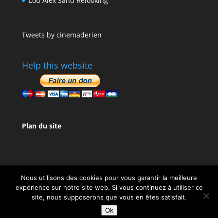
Lou Alex Sand Relooking
Tweets by cinemaderien
Help this website
Plan du site
Nous utilisons des cookies pour vous garantir la meilleure
expérience sur notre site web. Si vous continuez à utiliser ce
site, nous supposerons que vous en êtes satisfait.
Design de
Elegant Themes
| Propulsé par
Ok
WordPress