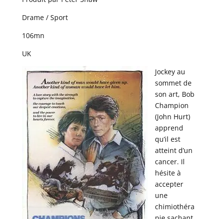
Drame / Sport
106mn
UK
Jockey au
sommet de
son art, Bob
Champion
(John Hurt)
apprend
qu’il est
atteint d’un
cancer. Il
hésite à
accepter
une
chimiothéra
pie sachant