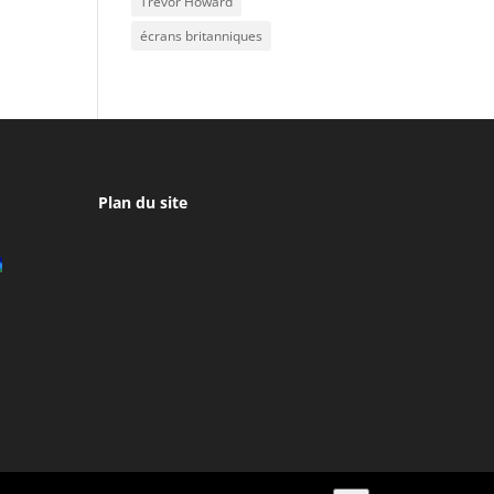
Trevor Howard
écrans britanniques
Plan du site