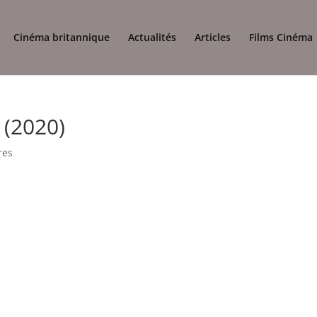
Cinéma britannique
Actualités
Articles
Films Cinéma
 (2020)
res