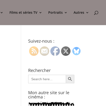
Films et séries TV
Portraits
Autres
Suivez-nous :
Rechercher
Search Button
Search
for:
Mon autre site sur le
cinéma :