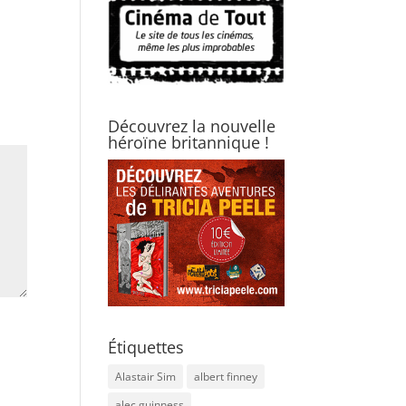
Découvrez la nouvelle
héroïne britannique !
Étiquettes
Alastair Sim
albert finney
alec guinness