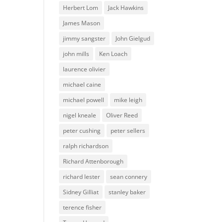
Herbert Lom
Jack Hawkins
James Mason
jimmy sangster
John Gielgud
john mills
Ken Loach
laurence olivier
michael caine
michael powell
mike leigh
nigel kneale
Oliver Reed
peter cushing
peter sellers
ralph richardson
Richard Attenborough
richard lester
sean connery
Sidney Gilliat
stanley baker
terence fisher