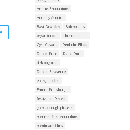
Amicus Productions
Anthony Asquith
Basil Dearden
Bob hoskins
bryan forbes
christopher lee
Cyril Cusack
Denholm Elliott
Dennis Price
Diana Dors
dirk bogarde
Donald Pleasence
ealing studios
Emeric Pressburger
festival de Dinard
gainsborough pictures
hammer film productions
handmade films