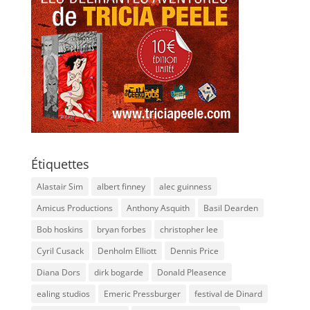
Étiquettes
Alastair Sim
albert finney
alec guinness
Amicus Productions
Anthony Asquith
Basil Dearden
Bob hoskins
bryan forbes
christopher lee
Cyril Cusack
Denholm Elliott
Dennis Price
Diana Dors
dirk bogarde
Donald Pleasence
ealing studios
Emeric Pressburger
festival de Dinard