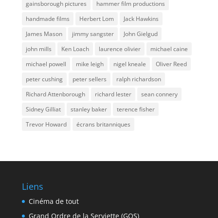
gainsborough pictures
hammer film productions
handmade films
Herbert Lom
Jack Hawkins
James Mason
jimmy sangster
John Gielgud
john mills
Ken Loach
laurence olivier
michael caine
michael powell
mike leigh
nigel kneale
Oliver Reed
peter cushing
peter sellers
ralph richardson
Richard Attenborough
richard lester
sean connery
Sidney Gilliat
stanley baker
terence fisher
Trevor Howard
écrans britanniques
Liens
Cinéma de tout
Grand Ordre de la Serviette (GOS)