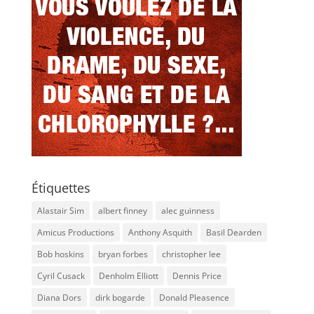
Étiquettes
Alastair Sim
albert finney
alec guinness
Amicus Productions
Anthony Asquith
Basil Dearden
Bob hoskins
bryan forbes
christopher lee
Cyril Cusack
Denholm Elliott
Dennis Price
Diana Dors
dirk bogarde
Donald Pleasence