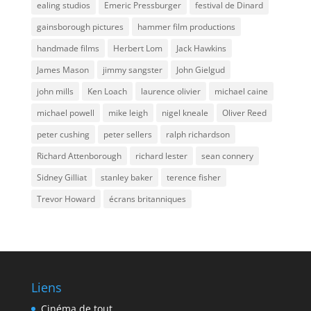
ealing studios
Emeric Pressburger
festival de Dinard
gainsborough pictures
hammer film productions
handmade films
Herbert Lom
Jack Hawkins
James Mason
jimmy sangster
John Gielgud
john mills
Ken Loach
laurence olivier
michael caine
michael powell
mike leigh
nigel kneale
Oliver Reed
peter cushing
peter sellers
ralph richardson
Richard Attenborough
richard lester
sean connery
Sidney Gilliat
stanley baker
terence fisher
Trevor Howard
écrans britanniques
Liens
Cinéma de tout