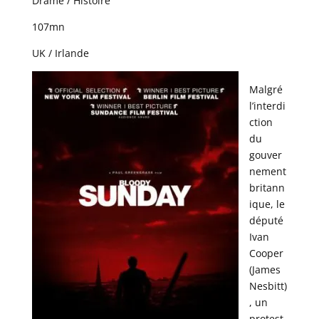
Drame / Histoire
107mn
UK / Irlande
Malgré
l’interdi
ction
du
gouver
nement
britann
ique, le
député
Ivan
Cooper
(James
Nesbitt)
, un
protest