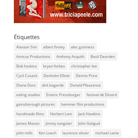
Étiquettes
Alastair Sim
albert finney
alec guinness
Amicus Productions
Anthony Asquith
Basil Dearden
Bob hoskins
bryan forbes
christopher lee
Cyril Cusack
Denholm Elliott
Dennis Price
Diana Dors
dirk bogarde
Donald Pleasence
ealing studios
Emeric Pressburger
festival de Dinard
gainsborough pictures
hammer film productions
handmade films
Herbert Lom
Jack Hawkins
James Mason
jimmy sangster
John Gielgud
john mills
Ken Loach
laurence olivier
michael caine