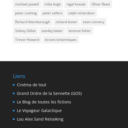
michael powell
mike leigh
nigel kneale
Oliver Reed
peter cushing
peter sellers
ralph richardson
Richard Attenborough
richard lester
sean connery
Sidney Gilliat
stanley baker
terence fisher
Trevor Howard
écrans britanniques
Liens
Cinéma de tout
Grand Ordre de la Serviette (GOS)
Le Blog de toutes les fictions
Le Voyageur Galactique
Lou Alex Sand Relooking