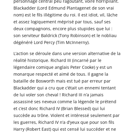
personnage central peu ragoutant, voire horripilant.
Blackadder (Lord Edmund Plantagenet de son vrai
nom) est le fils illégitime du roi. Il est idiot, vil, lâche
et assez logiquement méprisé par tous, sauf ses
deux compagnons, encore plus stupides que lui :
son serviteur Baldrick (Tony Robinson) et le nobliau
dégénéré Lord Percy (Tim McInnerny).
L’action se déroule dans une version alternative de la
réalité historique. Richard III (incarné par le
légendaire comique anglais Peter Cooke) y est un
monarque respecté et aimé de tous. Il gagne la
bataille de Bosworth mais est tué par erreur par
Blackadder qui a cru que c’était un ennemi tentant
de lui voler son cheval ! Richard III n’a jamais
assassiné ses neveux comme la légende le prétend
et c’est donc Richard IV (Brian Blessed) qui lui
succède au trône. Violent et intéressé seulement par
les guerres, Richard IV n’a d’yeux que pour son fils
Harry (Robert East) qui est censé lui succéder et ne