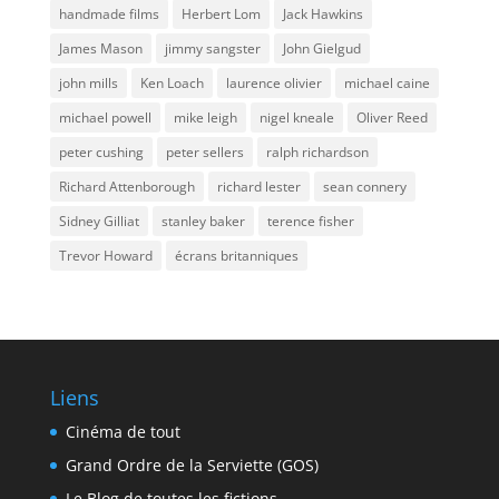
handmade films
Herbert Lom
Jack Hawkins
James Mason
jimmy sangster
John Gielgud
john mills
Ken Loach
laurence olivier
michael caine
michael powell
mike leigh
nigel kneale
Oliver Reed
peter cushing
peter sellers
ralph richardson
Richard Attenborough
richard lester
sean connery
Sidney Gilliat
stanley baker
terence fisher
Trevor Howard
écrans britanniques
Liens
Cinéma de tout
Grand Ordre de la Serviette (GOS)
Le Blog de toutes les fictions