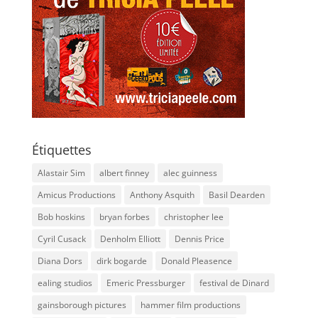
Étiquettes
Alastair Sim
albert finney
alec guinness
Amicus Productions
Anthony Asquith
Basil Dearden
Bob hoskins
bryan forbes
christopher lee
Cyril Cusack
Denholm Elliott
Dennis Price
Diana Dors
dirk bogarde
Donald Pleasence
ealing studios
Emeric Pressburger
festival de Dinard
gainsborough pictures
hammer film productions