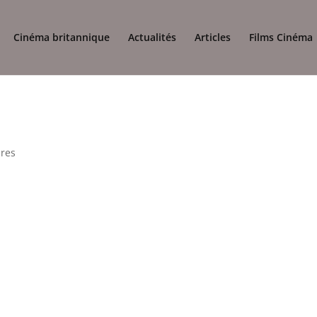
Cinéma britannique
Actualités
Articles
Films Cinéma
res