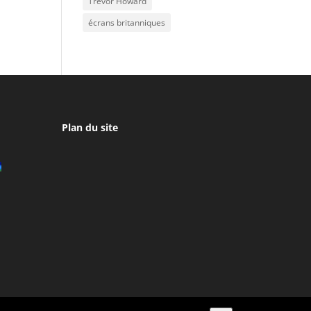
Trevor Howard
écrans britanniques
Plan du site