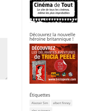
Découvrez la nouvelle
héroïne britannique !
Étiquettes
Alastair Sim
albert finney
alec guinness