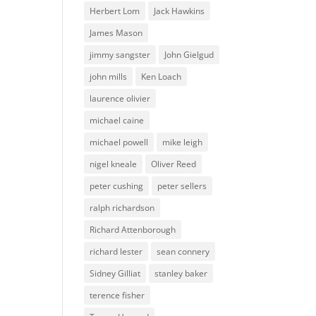
Herbert Lom
Jack Hawkins
James Mason
jimmy sangster
John Gielgud
john mills
Ken Loach
laurence olivier
michael caine
michael powell
mike leigh
nigel kneale
Oliver Reed
peter cushing
peter sellers
ralph richardson
Richard Attenborough
richard lester
sean connery
Sidney Gilliat
stanley baker
terence fisher