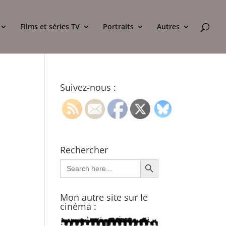
Films et séries TV
Portraits
Autres
Suivez-nous :
Rechercher
Search Button
Search
for:
Mon autre site sur le
cinéma :