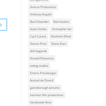
Amicus Productions
Anthony Asquith
Basil Dearden
Bob hoskins
bryan forbes
christopher lee
Cyril Cusack
Denholm Elliott
Dennis Price
Diana Dors
dirk bogarde
Donald Pleasence
ealing studios
Emeric Pressburger
festival de Dinard
gainsborough pictures
hammer film productions
handmade films