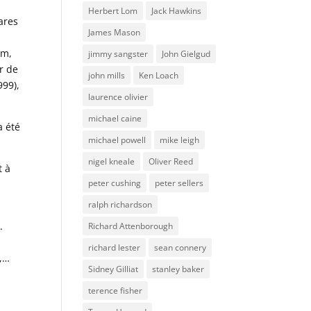
Herbert Lom
Jack Hawkins
ares
James Mason
om,
jimmy sangster
John Gielgud
er de
john mills
Ken Loach
999),
laurence olivier
michael caine
a été
michael powell
mike leigh
nigel kneale
Oliver Reed
t à
peter cushing
peter sellers
ralph richardson
.
Richard Attenborough
richard lester
sean connery
e,…
Sidney Gilliat
stanley baker
terence fisher