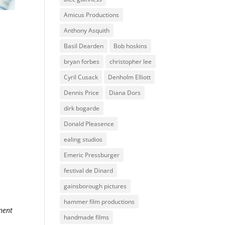
Amicus Productions
Anthony Asquith
Basil Dearden
Bob hoskins
bryan forbes
christopher lee
Cyril Cusack
Denholm Elliott
Dennis Price
Diana Dors
dirk bogarde
Donald Pleasence
ealing studios
Emeric Pressburger
festival de Dinard
gainsborough pictures
hammer film productions
iment
handmade films