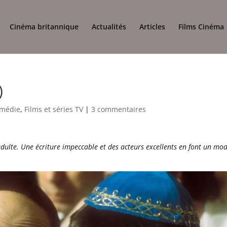
Cinéma britannique
Actualités
Articles
Films Cinéma
)
médie
,
Films et séries TV
|
3 commentaires
dulte. Une écriture impeccable et des acteurs excellents en font un mo