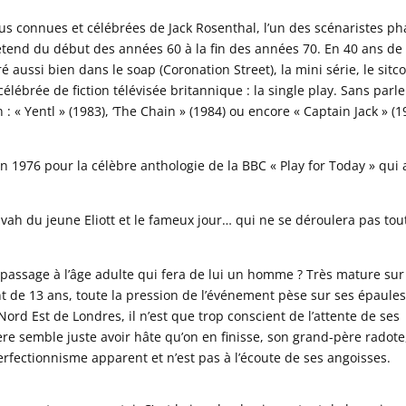
lus connues et célébrées de Jack Rosenthal, l’un des scénaristes ph
s’étend du début des années 60 à la fin des années 70. En 40 ans de
é aussi bien dans le soap (Coronation Street), la mini série, le sitc
élébrée de fiction télévisée britannique : la single play. Sans parl
 « Yentl » (1983), ‘The Chain » (1984) ou encore « Captain Jack » (1
en 1976 pour la célèbre anthologie de la BBC « Play for Today » qui 
zvah du jeune Eliott et le fameux jour… qui ne se déroulera pas tou
de passage à l’âge adulte qui fera de lui un homme ? Très mature sur
t de 13 ans, toute la pression de l’événement pèse sur ses épaules
ord Est de Londres, il n’est que trop conscient de l’attente de ses
re semble juste avoir hâte qu’on en finisse, son grand-père radot
rfectionnisme apparent et n’est pas à l’écoute de ses angoisses.