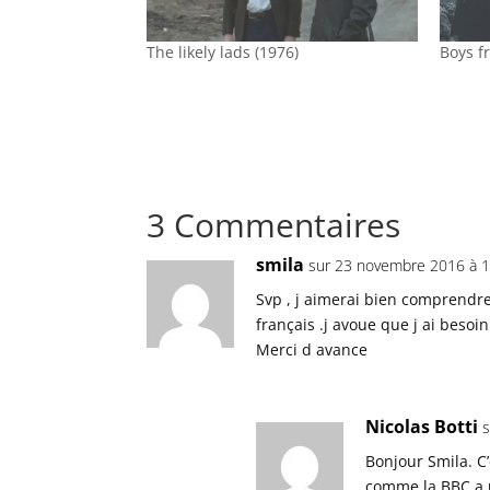
The likely lads (1976)
Boys f
3 Commentaires
smila
sur 23 novembre 2016 à 1
Svp , j aimerai bien comprendre 
français .j avoue que j ai beso
Merci d avance
Nicolas Botti
Bonjour Smila. C
comme la BBC a un