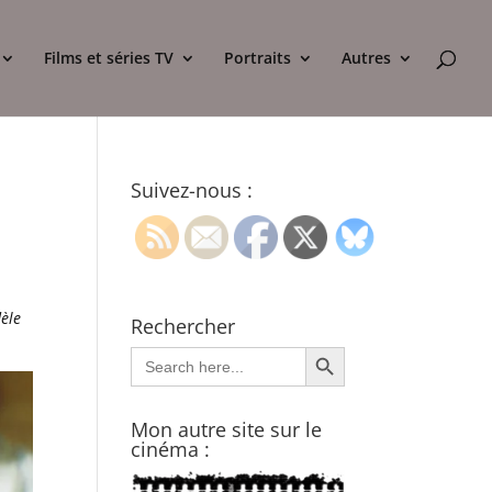
Films et séries TV
Portraits
Autres
Suivez-nous :
dèle
Rechercher
Search Button
Search
for:
Mon autre site sur le
cinéma :