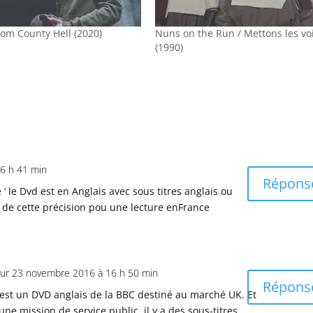
rom County Hell (2020)
Nuns on the Run / Mettons les vo
(1990)
6 h 41 min
Répons
‘ le Dvd est en Anglais avec sous titres anglais ou
in de cette précision pou une lecture enFrance
sur 23 novembre 2016 à 16 h 50 min
Répons
’est un DVD anglais de la BBC destiné au marché UK. Et
e mission de service public, il y a des sous-titres