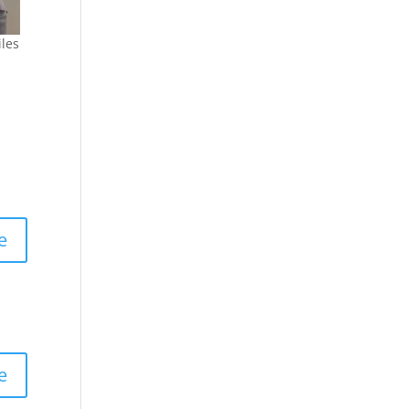
iles
e
e