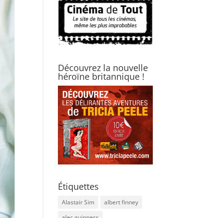
Découvrez la nouvelle
héroïne britannique !
Étiquettes
Alastair Sim
albert finney
alec guinness