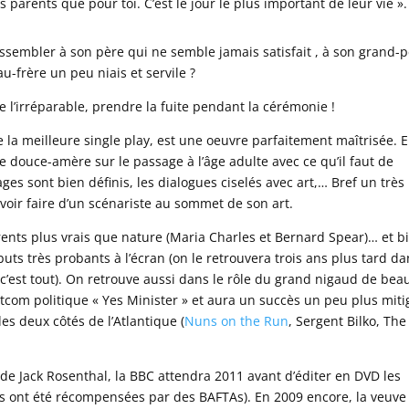
 parents que pour toi. C’est le jour le plus important de leur vie ».
ssembler à son père qui ne semble jamais satisfait , à son grand-
-frère un peu niais et servile ?
l’irréparable, prendre la fuite pendant la cérémonie !
la meilleure single play, est une oeuvre parfaitement maîtrisée. 
 douce-amère sur le passage à l’âge adulte avec ce qu’il faut de
 sont bien définis, les dialogues ciselés avec art,… Bref un très
avoir faire d’un scénariste au sommet de son art.
rents plus vrais que nature (Maria Charles et Bernard Spear)… et b
buts très probants à l’écran (on le retrouvera trois ans plus tard d
 c’est tout). On retrouve aussi dans le rôle du grand nigaud de bea
itcom politique « Yes Minister » et aura un succès un peu plus miti
es deux côtés de l’Atlantique (
Nuns on the Run
, Sergent Bilko, The
de Jack Rosenthal, la BBC attendra 2011 avant d’éditer en DVD les
rois ont été récompensées par des BAFTAs). En 2009 encore, la veuve