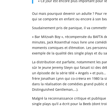
« Ce jour est encore plus important pour les
Oui mais pourquoi devenir un adulte ? Pour re
qui se comporte en enfant ou encore à son beau
Soudainement pris de panique, il va commettre 
« Bar Mitzvah Boy », récompensée du BAFTA de 
minutes, Jack Rosenthal nous livre une comédie
moments comiques et d’émotion. Les personnages
exemple de la qualité des single plays et du s
La distribution est parfaite, notamment les pa
sûr le jeune Jeremy Steyn qui faisait ici des dé
un épisode de la série télé « Angels » et puis…
frère Jonathan Lynn qui co-créera en 1980 la s
dans la réalisation de comédies grand public d
Distinguished Gentleman,…).
Malgré la reconnaissance critique et publique 
single plays qu’il a écrit pour la Beeb (dont t