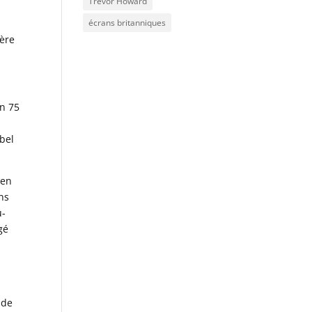
Trevor Howard
écrans britanniques
père
En 75
 bel
ien
ans
u-
gé
 de