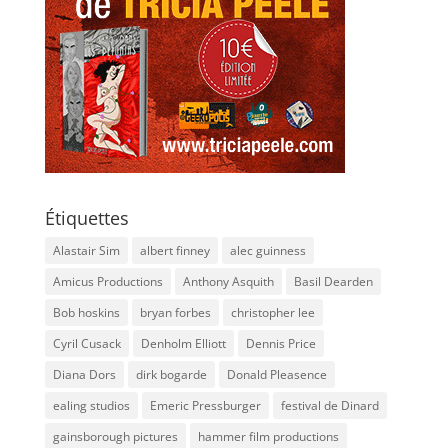
Étiquettes
Alastair Sim
albert finney
alec guinness
Amicus Productions
Anthony Asquith
Basil Dearden
Bob hoskins
bryan forbes
christopher lee
Cyril Cusack
Denholm Elliott
Dennis Price
Diana Dors
dirk bogarde
Donald Pleasence
ealing studios
Emeric Pressburger
festival de Dinard
gainsborough pictures
hammer film productions