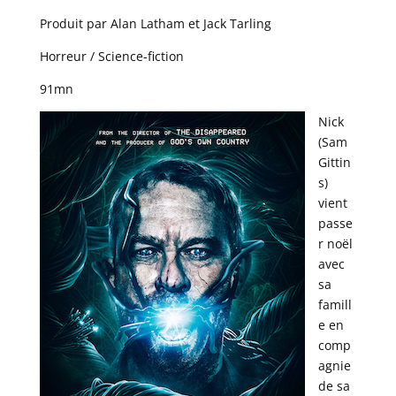
Produit par Alan Latham et Jack Tarling
Horreur / Science-fiction
91mn
Nick
(Sam
Gittin
s)
vient
passe
r noël
avec
sa
famill
e en
comp
agnie
de sa