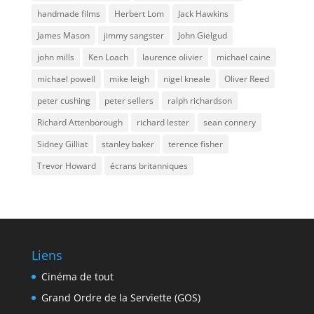
handmade films
Herbert Lom
Jack Hawkins
James Mason
jimmy sangster
John Gielgud
john mills
Ken Loach
laurence olivier
michael caine
michael powell
mike leigh
nigel kneale
Oliver Reed
peter cushing
peter sellers
ralph richardson
Richard Attenborough
richard lester
sean connery
Sidney Gilliat
stanley baker
terence fisher
Trevor Howard
écrans britanniques
Liens
Cinéma de tout
Grand Ordre de la Serviette (GOS)