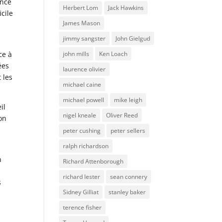
ance
Herbert Lom
Jack Hawkins
icile
James Mason
jimmy sangster
John Gielgud
john mills
Ken Loach
ce à
ées
laurence olivier
 les
michael caine
michael powell
mike leigh
il
nigel kneale
Oliver Reed
on
peter cushing
peter sellers
ralph richardson
n
Richard Attenborough
richard lester
sean connery
s
Sidney Gilliat
stanley baker
terence fisher