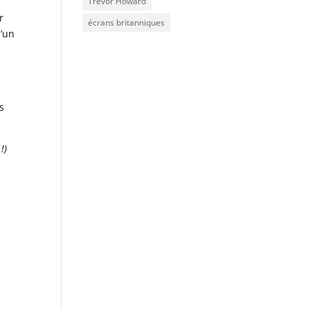
Trevor Howard
r
écrans britanniques
d’un
us
!)