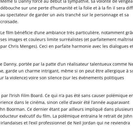
Même si Danny force au début la sympathie, sa volonté de venge
débouche sur une perte d’humanité et la folie et à la fin il sera diff
au spectateur de garder un avis tranché sur le personnage et sa
croisade.
Le film bénéficie d’une ambiance très particulière, notamment grâ
ses images et couleurs limite surréalistes (et parfaitement maîtris
par Chris Menges). Ceci en parfaite harmonie avec les dialogues et
re de Danny, portée par la patte d’un réalisateur talentueux comme Ne
Rae, garde un charme intrigant, même si on peut être allergique à s
ur la violence) voire son silence (sur les événements politiques
cé par l’Irish Film Board. Ce qui n’a pas été sans causer polémique e
érience dans le cinéma, sinon celle d’avoir été l’année auparavant
e John Boorman. Ce dernier étant par ailleurs impliqué dans plusieur
 producteur exécutif du film. La polémique entraina le retrait de John
landaises et l’exil professionnel de Neil Jordan qui ne reviendra