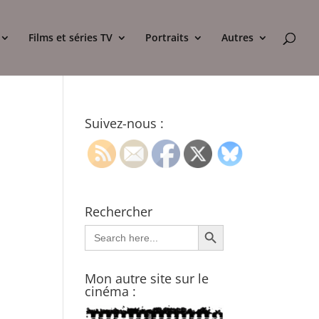
Films et séries TV
Portraits
Autres
Suivez-nous :
Rechercher
Search Button
Search
for:
Mon autre site sur le
cinéma :