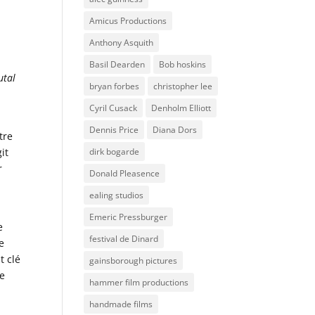
Amicus Productions
Anthony Asquith
Basil Dearden
Bob hoskins
utal
bryan forbes
christopher lee
Cyril Cusack
Denholm Elliott
Dennis Price
Diana Dors
tre
dirk bogarde
it
r
Donald Pleasence
ealing studios
Emeric Pressburger
e
festival de Dinard
e
t clé
gainsborough pictures
ce
hammer film productions
handmade films