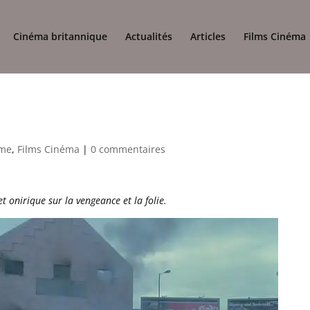
Cinéma britannique
Actualités
Articles
Films Cinéma
me
,
Films Cinéma
|
0 commentaires
t onirique sur la vengeance et la folie.