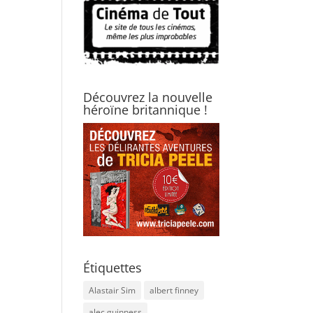
Découvrez la nouvelle
héroïne britannique !
Étiquettes
Alastair Sim
albert finney
alec guinness