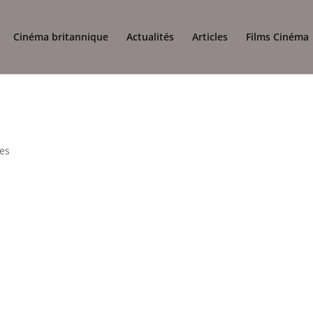
Cinéma britannique
Actualités
Articles
Films Cinéma
)
es