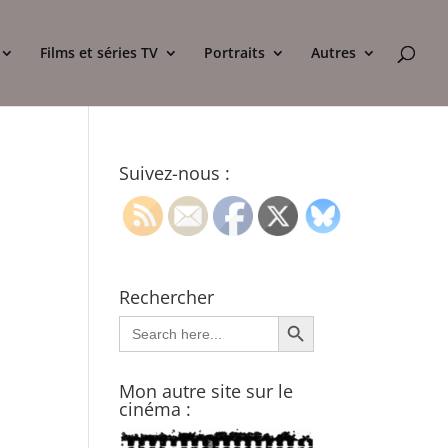
Films et séries TV
Portraits
Autres
Suivez-nous :
Rechercher
Search Button
Search
for:
Mon autre site sur le
cinéma :