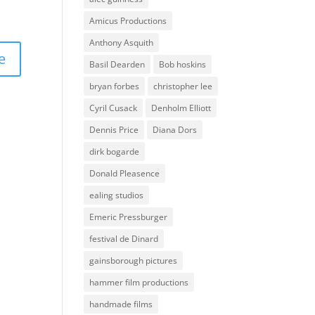
Amicus Productions
Anthony Asquith
Basil Dearden
Bob hoskins
bryan forbes
christopher lee
Cyril Cusack
Denholm Elliott
Dennis Price
Diana Dors
dirk bogarde
Donald Pleasence
ealing studios
Emeric Pressburger
festival de Dinard
gainsborough pictures
hammer film productions
handmade films