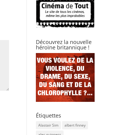
Découvrez la nouvelle
héroïne britannique !
Étiquettes
Alastair Sim
albert finney
alec guinness