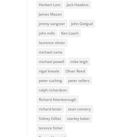
Herbert Lom
Jack Hawkins
James Mason
jimmy sangster
John Gielgud
john mills
Ken Loach
laurence olivier
michael caine
michael powell
mike leigh
nigel kneale
Oliver Reed
peter cushing
peter sellers
ralph richardson
Richard Attenborough
richard lester
sean connery
Sidney Gilliat
stanley baker
terence fisher