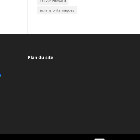
Trevor Howard
écrans britanniques
Plan du site