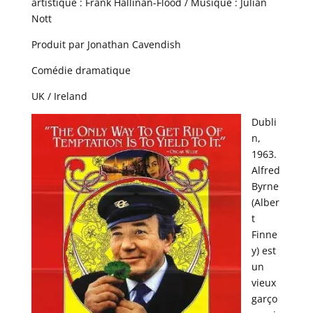
artistique : Frank Hallinan-Flood / Musique : Julian
Nott
Produit par Jonathan Cavendish
Comédie dramatique
UK / Ireland
Dubli
n,
1963.
Alfred
Byrne
(Alber
t
Finne
y) est
un
vieux
garço