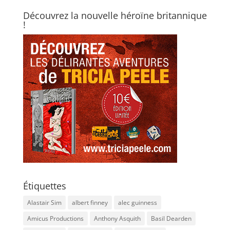
Découvrez la nouvelle héroïne britannique
!
Étiquettes
Alastair Sim
albert finney
alec guinness
Amicus Productions
Anthony Asquith
Basil Dearden