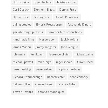
Bob hoskins
bryan forbes
christopher lee
Cyril Cusack
Denholm Elliott
Dennis Price
Diana Dors
dirk bogarde
Donald Pleasence
ealing studios
Emeric Pressburger
festival de Dinard
gainsborough pictures
hammer film productions
handmade films
Herbert Lom
Jack Hawkins
James Mason
jimmy sangster
John Gielgud
john mills
Ken Loach
laurence olivier
michael caine
michael powell
mike leigh
nigel kneale
Oliver Reed
peter cushing
peter sellers
ralph richardson
Richard Attenborough
richard lester
sean connery
Sidney Gilliat
stanley baker
terence fisher
Trevor Howard
écrans britanniques