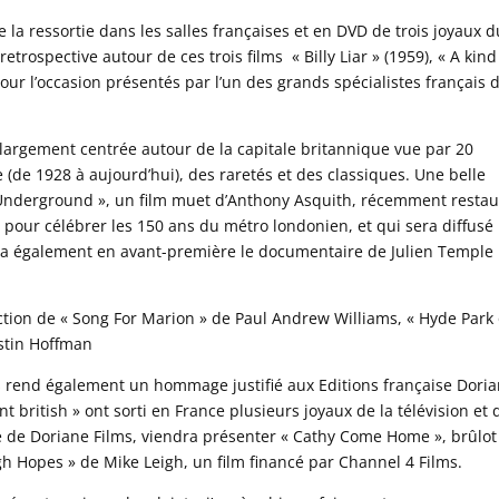
 la ressortie dans les salles françaises et en DVD de trois joyaux d
rospective autour de ces trois films « Billy Liar » (1959), « A kind
t pour l’occasion présentés par l’un des grands spécialistes français 
largement centrée autour de la capitale britannique vue par 20
e (de 1928 à aujourd’hui), des raretés et des classiques. Une belle
« Underground », un film muet d’Anthony Asquith, récemment resta
ute pour célébrer les 150 ans du métro londonien, et qui sera diffusé 
sera également en avant-première le documentaire de Julien Temple
ction de « Song For Marion » de Paul Andrew Williams, « Hyde Park
stin Hoffman
s rend également un hommage justifié aux Editions française Dori
t british » ont sorti en France plusieurs joyaux de la télévision et 
ce de Doriane Films, viendra présenter « Cathy Come Home », brûlot
gh Hopes » de Mike Leigh, un film financé par Channel 4 Films.