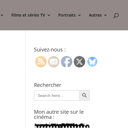
Films et séries TV
Portraits
Autres
Suivez-nous :
Rechercher
Search Button
Search
for:
Mon autre site sur le
cinéma :