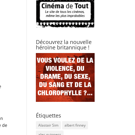
Découvrez la nouvelle
héroïne britannique !
e
e
Étiquettes
en
e de
Alastair Sim
albert finney
alec guinness