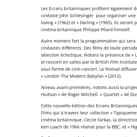
Les Ecrans britanniques profitent également de
cinéaste John Schlesinger pour organiser une ret
loving » (1962) et « Darling » (1965). Ils seron
cinéma britannique Philippe Pilard himself.
Autre moment fort la programmation qui sera 
cinéastes différents. Des films de toute périod
sélection éclectique. Notons la présence de 
et ressorti en salles par le British Film Instit
sous forme de ciné-concert. Le festival diffu
« London The Modern Babylon » (2012).
Niveau avant-premières, notons aussi la proje
Hudson » de Roger Mitchell, « Quartet » de Du
Cette nouvelle édition des Ecrans Britannique
Films qui à travers leur collection « Typiquemen
cinéma britannique. Cécile Farkas, la directri
Ken Loach de 1966 réalisé pour la BBC, et « Hi