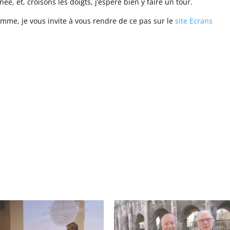
, et, croisons les doigts, j’espère bien y faire un tour.
amme, je vous invite à vous rendre de ce pas sur le
site Ecrans