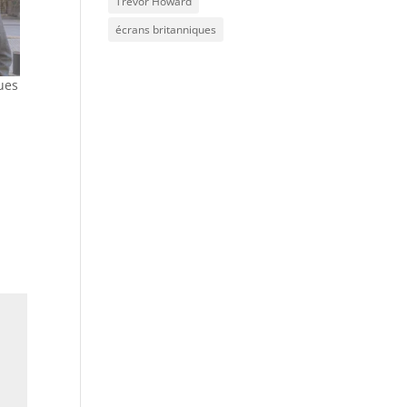
Trevor Howard
écrans britanniques
ues