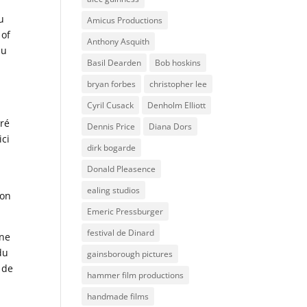
u
Amicus Productions
 of
Anthony Asquith
du
Basil Dearden
Bob hoskins
bryan forbes
christopher lee
Cyril Cusack
Denholm Elliott
uré
Dennis Price
Diana Dors
ici
dirk bogarde
Donald Pleasence
ealing studios
 on
Emeric Pressburger
festival de Dinard
ane
du
gainsborough pictures
 de
hammer film productions
handmade films