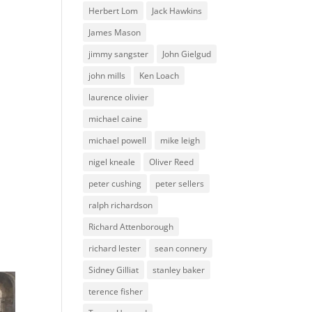
Herbert Lom
Jack Hawkins
James Mason
jimmy sangster
John Gielgud
john mills
Ken Loach
laurence olivier
michael caine
michael powell
mike leigh
nigel kneale
Oliver Reed
peter cushing
peter sellers
ralph richardson
Richard Attenborough
richard lester
sean connery
Sidney Gilliat
stanley baker
terence fisher