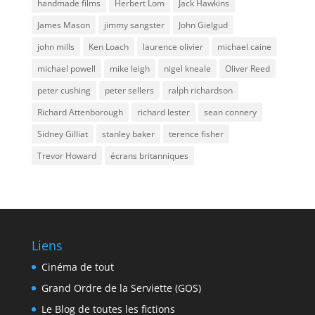
handmade films
Herbert Lom
Jack Hawkins
James Mason
jimmy sangster
John Gielgud
john mills
Ken Loach
laurence olivier
michael caine
michael powell
mike leigh
nigel kneale
Oliver Reed
peter cushing
peter sellers
ralph richardson
Richard Attenborough
richard lester
sean connery
Sidney Gilliat
stanley baker
terence fisher
Trevor Howard
écrans britanniques
Liens
Cinéma de tout
Grand Ordre de la Serviette (GOS)
Le Blog de toutes les fictions