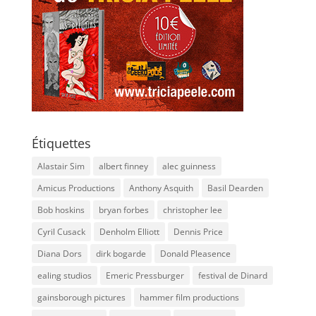
Étiquettes
Alastair Sim
albert finney
alec guinness
Amicus Productions
Anthony Asquith
Basil Dearden
Bob hoskins
bryan forbes
christopher lee
Cyril Cusack
Denholm Elliott
Dennis Price
Diana Dors
dirk bogarde
Donald Pleasence
ealing studios
Emeric Pressburger
festival de Dinard
gainsborough pictures
hammer film productions