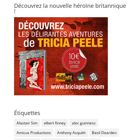
Découvrez la nouvelle héroïne britannique
!
Étiquettes
Alastair Sim
albert finney
alec guinness
Amicus Productions
Anthony Asquith
Basil Dearden