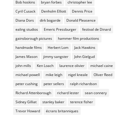
Bob hoskins
bryan forbes
christopher lee
Cyril Cusack
Denholm Elliott
Dennis Price
Diana Dors
dirk bogarde
Donald Pleasence
ealing studios
Emeric Pressburger
festival de Dinard
gainsborough pictures
hammer film productions
handmade films
Herbert Lom
Jack Hawkins
James Mason
jimmy sangster
John Gielgud
john mills
Ken Loach
laurence olivier
michael caine
michael powell
mike leigh
nigel kneale
Oliver Reed
peter cushing
peter sellers
ralph richardson
Richard Attenborough
richard lester
sean connery
Sidney Gilliat
stanley baker
terence fisher
Trevor Howard
écrans britanniques