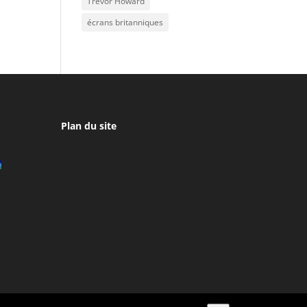
Trevor Howard
écrans britanniques
Plan du site