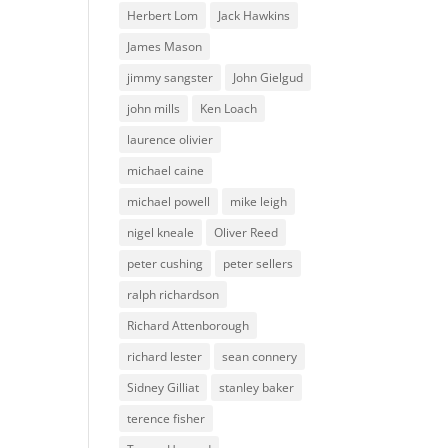
Herbert Lom
Jack Hawkins
James Mason
jimmy sangster
John Gielgud
john mills
Ken Loach
laurence olivier
michael caine
michael powell
mike leigh
nigel kneale
Oliver Reed
peter cushing
peter sellers
ralph richardson
Richard Attenborough
richard lester
sean connery
Sidney Gilliat
stanley baker
terence fisher