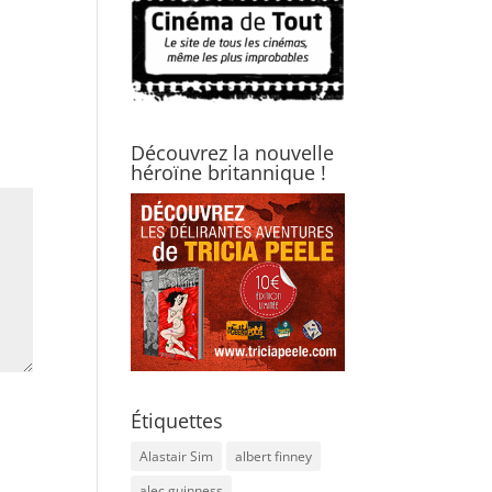
Découvrez la nouvelle
héroïne britannique !
Étiquettes
Alastair Sim
albert finney
alec guinness