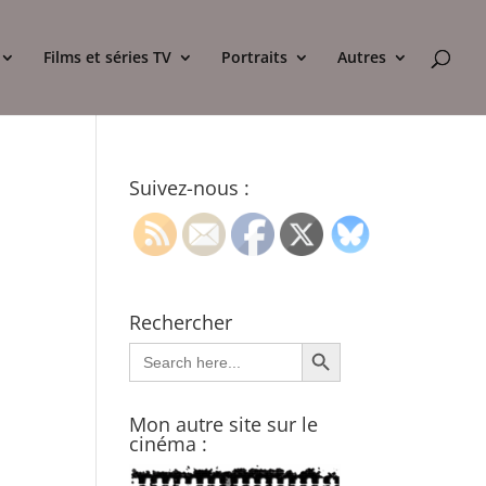
Films et séries TV
Portraits
Autres
Suivez-nous :
Rechercher
Search Button
Search
for:
Mon autre site sur le
cinéma :