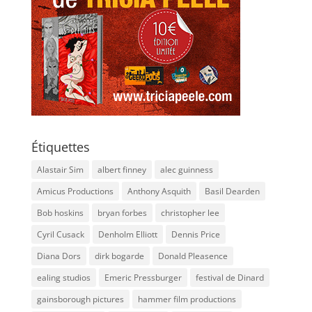
Étiquettes
Alastair Sim
albert finney
alec guinness
Amicus Productions
Anthony Asquith
Basil Dearden
Bob hoskins
bryan forbes
christopher lee
Cyril Cusack
Denholm Elliott
Dennis Price
Diana Dors
dirk bogarde
Donald Pleasence
ealing studios
Emeric Pressburger
festival de Dinard
gainsborough pictures
hammer film productions