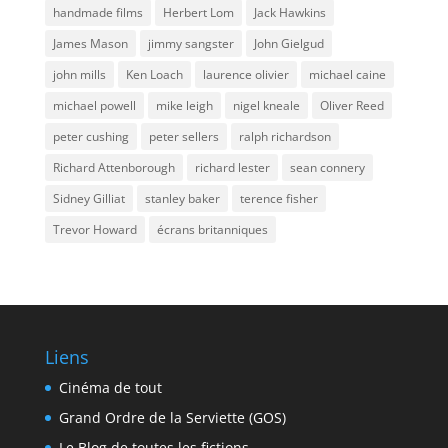
handmade films
Herbert Lom
Jack Hawkins
James Mason
jimmy sangster
John Gielgud
john mills
Ken Loach
laurence olivier
michael caine
michael powell
mike leigh
nigel kneale
Oliver Reed
peter cushing
peter sellers
ralph richardson
Richard Attenborough
richard lester
sean connery
Sidney Gilliat
stanley baker
terence fisher
Trevor Howard
écrans britanniques
Liens
Cinéma de tout
Grand Ordre de la Serviette (GOS)
Le Blog de toutes les fictions