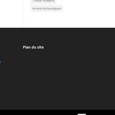
Trevor Howard
écrans britanniques
Plan du site