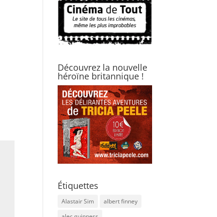
Découvrez la nouvelle
héroïne britannique !
Étiquettes
Alastair Sim
albert finney
alec guinness