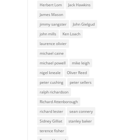
Herbert Lom
Jack Hawkins
James Mason
jimmy sangster
John Gielgud
john mills
Ken Loach
laurence olivier
michael caine
michael powell
mike leigh
nigel kneale
Oliver Reed
peter cushing
peter sellers
ralph richardson
Richard Attenborough
richard lester
sean connery
Sidney Gilliat
stanley baker
terence fisher