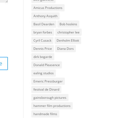
Amicus Productions
Anthony Asquith
Basil Dearden
Bob hoskins
bryan forbes
christopher lee
Cyril Cusack
Denholm Elliott
Dennis Price
Diana Dors
dirk bogarde
Donald Pleasence
ealing studios
Emeric Pressburger
festival de Dinard
gainsborough pictures
hammer film productions
handmade films