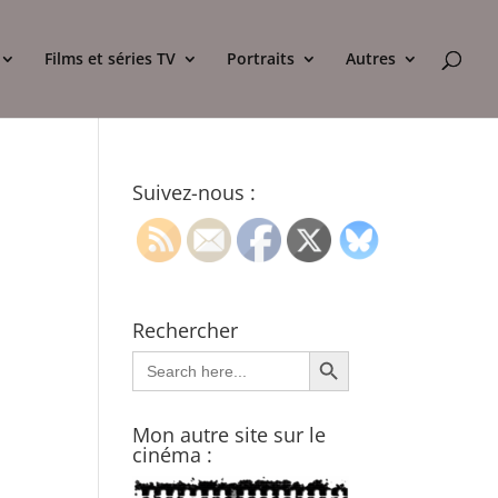
Films et séries TV
Portraits
Autres
Suivez-nous :
Rechercher
Search Button
Search
for:
Mon autre site sur le
cinéma :