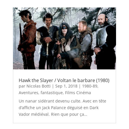
Hawk the Slayer / Voltan le barbare (1980)
par
Nicolas Botti
|
Sep 1, 2018
|
1980-89
,
Aventures
,
fantastique
,
Films Cinéma
Un nanar sidérant devenu culte. Avec en tête
d’affiche un Jack Palance déguisé en Dark
Vador médiéval. Rien que pour ça…