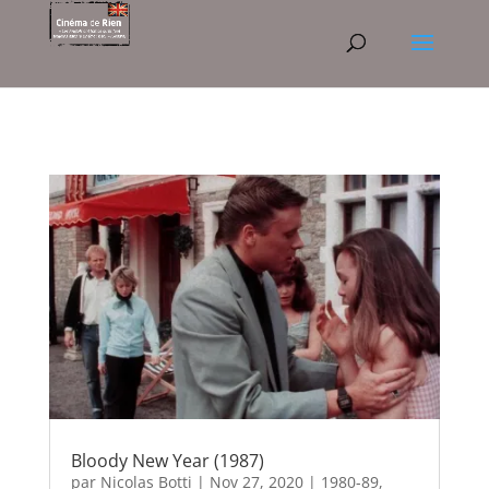
Bloody New Year (1987)
par
Nicolas Botti
|
Nov 27, 2020
|
1980-89
,