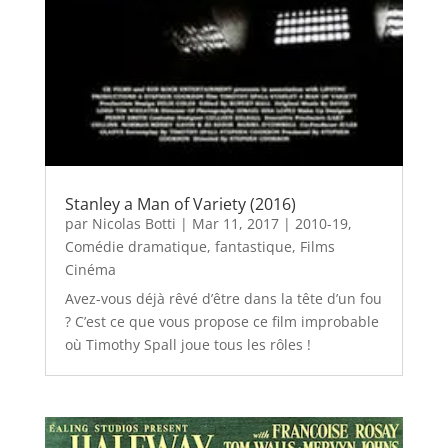
Stanley a Man of Variety (2016)
par
Nicolas Botti
|
Mar 11, 2017
|
2010-19
,
Comédie dramatique
,
fantastique
,
Films
Cinéma
Avez-vous déjà rêvé d’être dans la tête d’un fou
? C’est ce que vous propose ce film improbable
où Timothy Spall joue tous les rôles !