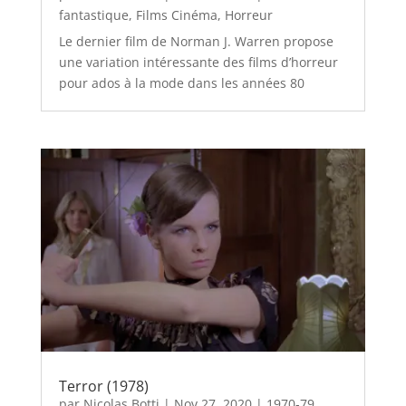
fantastique
,
Films Cinéma
,
Horreur
Le dernier film de Norman J. Warren propose
une variation intéressante des films d’horreur
pour ados à la mode dans les années 80
Terror (1978)
par
Nicolas Botti
|
Nov 27, 2020
|
1970-79
,