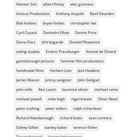
Alastair Sim
albert finney
alec guinness
Amicus Productions
Anthony Asquith
Basil Dearden
Bob hoskins
bryan forbes
christopher lee
Cyril Cusack
Denholm Elliott
Dennis Price
Diana Dors
dirk bogarde
Donald Pleasence
ealing studios
Emeric Pressburger
festival de Dinard
gainsborough pictures
hammer film productions
handmade films
Herbert Lom
Jack Hawkins
James Mason
jimmy sangster
John Gielgud
john mills
Ken Loach
laurence olivier
michael caine
michael powell
mike leigh
nigel kneale
Oliver Reed
peter cushing
peter sellers
ralph richardson
Richard Attenborough
richard lester
sean connery
Sidney Gilliat
stanley baker
terence fisher
Trevor Howard
écrans britanniques