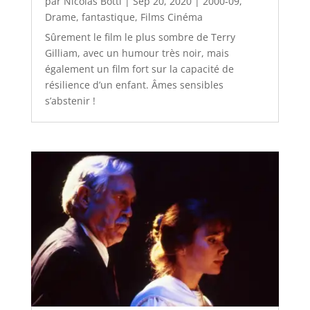
par
Nicolas Botti
|
Sep 20, 2020
|
2000-09
,
Drame
,
fantastique
,
Films Cinéma
Sûrement le film le plus sombre de Terry
Gilliam, avec un humour très noir, mais
également un film fort sur la capacité de
résilience d’un enfant. Âmes sensibles
s’abstenir !