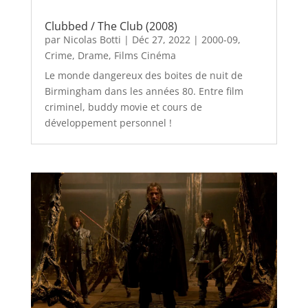
Clubbed / The Club (2008)
par
Nicolas Botti
|
Déc 27, 2022
|
2000-09
,
Crime
,
Drame
,
Films Cinéma
Le monde dangereux des boites de nuit de
Birmingham dans les années 80. Entre film
criminel, buddy movie et cours de
développement personnel !