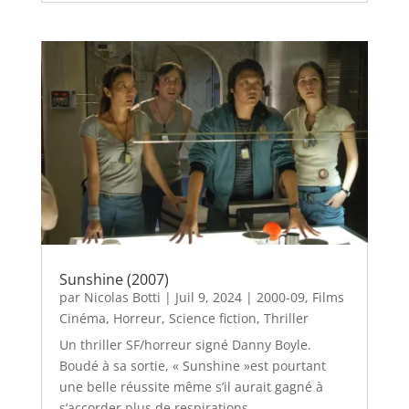
Sunshine (2007)
par
Nicolas Botti
|
Juil 9, 2024
|
2000-09
,
Films
Cinéma
,
Horreur
,
Science fiction
,
Thriller
Un thriller SF/horreur signé Danny Boyle.
Boudé à sa sortie, « Sunshine »est pourtant
une belle réussite même s’il aurait gagné à
s’accorder plus de respirations