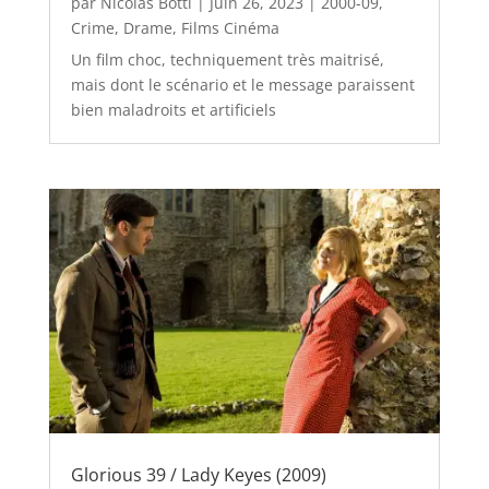
par
Nicolas Botti
|
Juin 26, 2023
|
2000-09
,
Crime
,
Drame
,
Films Cinéma
Un film choc, techniquement très maitrisé,
mais dont le scénario et le message paraissent
bien maladroits et artificiels
Glorious 39 / Lady Keyes (2009)