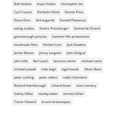
Bob hoskins
bryan forbes
christopher lee
Cyril Cusack
Denholm Elliott
Dennis Price
Diana Dors
dirk bogarde
Donald Pleasence
ealing studios
Emeric Pressburger
festival de Dinard
gainsborough pictures
hammer film productions
handmade films
Herbert Lom
Jack Hawkins
James Mason
jimmy sangster
John Gielgud
john mills
Ken Loach
laurence olivier
michael caine
michael powell
mike leigh
nigel kneale
Oliver Reed
peter cushing
peter sellers
ralph richardson
Richard Attenborough
richard lester
sean connery
Sidney Gilliat
stanley baker
terence fisher
Trevor Howard
écrans britanniques