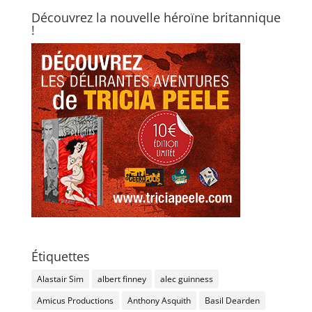
Découvrez la nouvelle héroïne britannique
!
Étiquettes
Alastair Sim
albert finney
alec guinness
Amicus Productions
Anthony Asquith
Basil Dearden