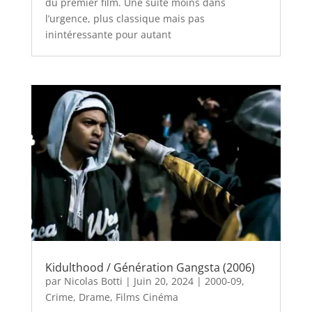
du premier film. Une suite moins dans
l’urgence, plus classique mais pas
inintéressante pour autant
Kidulthood / Génération Gangsta (2006)
par
Nicolas Botti
|
Juin 20, 2024
|
2000-09
,
Crime
,
Drame
,
Films Cinéma