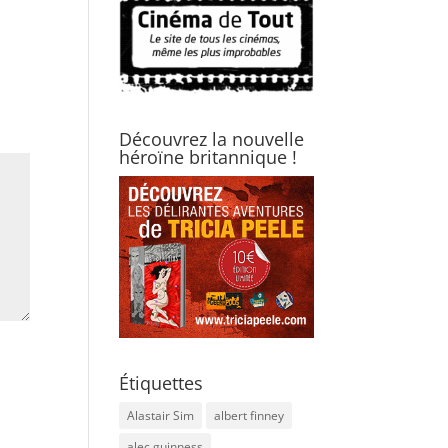
Découvrez la nouvelle
héroïne britannique !
Étiquettes
Alastair Sim
albert finney
alec guinness