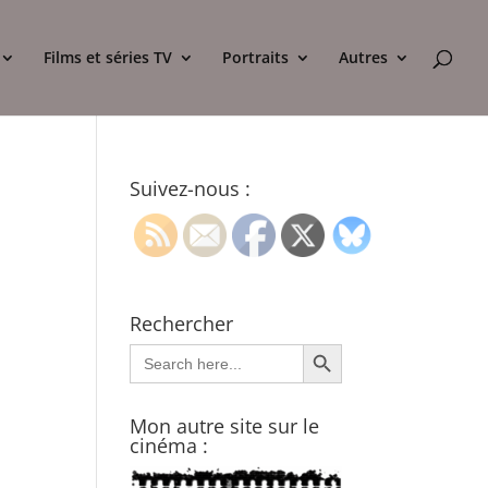
Films et séries TV
Portraits
Autres
Suivez-nous :
Rechercher
Search Button
Search
for:
Mon autre site sur le
cinéma :