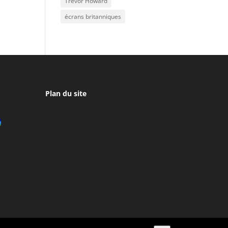
Trevor Howard
écrans britanniques
Plan du site