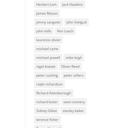
Herbert Lom
Jack Hawkins
James Mason
jimmy sangster
John Gielgud
john mills
Ken Loach
laurence olivier
michael caine
michael powell
mike leigh
nigel kneale
Oliver Reed
peter cushing
peter sellers
ralph richardson
Richard Attenborough
richard lester
sean connery
Sidney Gilliat
stanley baker
terence fisher