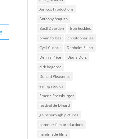
Amicus Productions
Anthony Asquith
Basil Dearden
Bob hoskins
bryan forbes
christopher lee
Cyril Cusack
Denholm Elliott
Dennis Price
Diana Dors
dirk bogarde
Donald Pleasence
ealing studios
Emeric Pressburger
festival de Dinard
gainsborough pictures
hammer film productions
handmade films