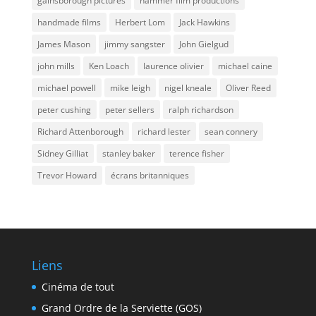
gainsborough pictures
hammer film productions
handmade films
Herbert Lom
Jack Hawkins
James Mason
jimmy sangster
John Gielgud
john mills
Ken Loach
laurence olivier
michael caine
michael powell
mike leigh
nigel kneale
Oliver Reed
peter cushing
peter sellers
ralph richardson
Richard Attenborough
richard lester
sean connery
Sidney Gilliat
stanley baker
terence fisher
Trevor Howard
écrans britanniques
Liens
Cinéma de tout
Grand Ordre de la Serviette (GOS)