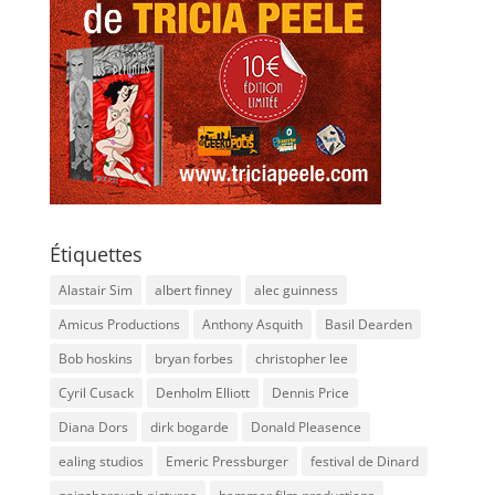
Étiquettes
Alastair Sim
albert finney
alec guinness
Amicus Productions
Anthony Asquith
Basil Dearden
Bob hoskins
bryan forbes
christopher lee
Cyril Cusack
Denholm Elliott
Dennis Price
Diana Dors
dirk bogarde
Donald Pleasence
ealing studios
Emeric Pressburger
festival de Dinard